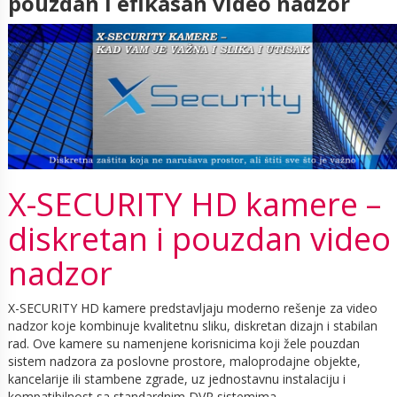
pouzdan i efikasan video nadzor
X-SECURITY HD kamere –
diskretan i pouzdan video
nadzor
X-SECURITY HD kamere predstavljaju moderno rešenje za video
nadzor koje kombinuje kvalitetnu sliku, diskretan dizajn i stabilan
rad. Ove kamere su namenjene korisnicima koji žele pouzdan
sistem nadzora za poslovne prostore, maloprodajne objekte,
kancelarije ili stambene zgrade, uz jednostavnu instalaciju i
kompatibilnost sa standardnim DVR sistemima.