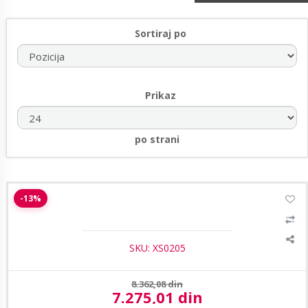
Sortiraj po
Prikaz
po strani
X-Security XS-T885A-4P4N1 dome kamera 2.8mm 4MP
-13%
SKU: XS0205
Prethodna cena:
8.362,08 din
7.275,01 din
Aktuelna cena: