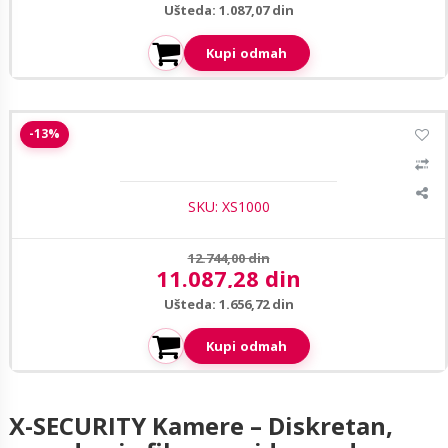
Ušteda: 1.087,07 din
Kupi odmah
X-Security OC-HUMO-F4N1 pinhole kamera u senzoru 2MP
-13%
SKU: XS1000
Prethodna cena:
12.744,00 din
11.087,28 din
Aktuelna cena:
Ušteda: 1.656,72 din
Kupi odmah
X-SECURITY Kamere – Diskretan,