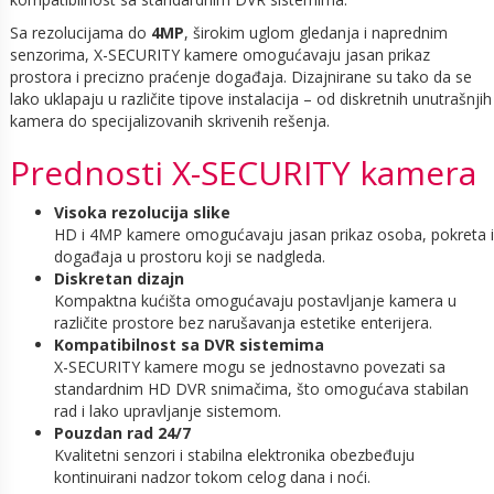
Sa rezolucijama do
4MP
, širokim uglom gledanja i naprednim
senzorima, X-SECURITY kamere omogućavaju jasan prikaz
prostora i precizno praćenje događaja. Dizajnirane su tako da se
lako uklapaju u različite tipove instalacija – od diskretnih unutrašnjih
kamera do specijalizovanih skrivenih rešenja.
Prednosti X-SECURITY kamera
Visoka rezolucija slike
HD i 4MP kamere omogućavaju jasan prikaz osoba, pokreta i
događaja u prostoru koji se nadgleda.
Diskretan dizajn
Kompaktna kućišta omogućavaju postavljanje kamera u
različite prostore bez narušavanja estetike enterijera.
Kompatibilnost sa DVR sistemima
X-SECURITY kamere mogu se jednostavno povezati sa
standardnim HD DVR snimačima, što omogućava stabilan
rad i lako upravljanje sistemom.
Pouzdan rad 24/7
Kvalitetni senzori i stabilna elektronika obezbeđuju
kontinuirani nadzor tokom celog dana i noći.