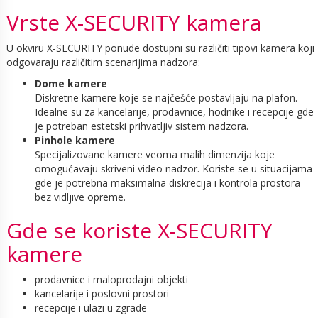
Vrste X-SECURITY kamera
U okviru X-SECURITY ponude dostupni su različiti tipovi kamera koji
odgovaraju različitim scenarijima nadzora:
Dome kamere
Diskretne kamere koje se najčešće postavljaju na plafon.
Idealne su za kancelarije, prodavnice, hodnike i recepcije gde
je potreban estetski prihvatljiv sistem nadzora.
Pinhole kamere
Specijalizovane kamere veoma malih dimenzija koje
omogućavaju skriveni video nadzor. Koriste se u situacijama
gde je potrebna maksimalna diskrecija i kontrola prostora
bez vidljive opreme.
Gde se koriste X-SECURITY
kamere
prodavnice i maloprodajni objekti
kancelarije i poslovni prostori
recepcije i ulazi u zgrade