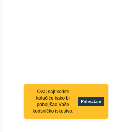
Ovaj sajt koristi
kolačiće kako bi
Prihvatam
poboljšao Vaše
korisničko iskustvo.