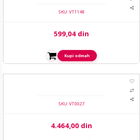
SKU: VT1148
599,04 din
Aktuelna cena:
Kupi odmah
1
/2
PP-24BNC patch panel BNC 1U
SKU: VT0027
4.464,00 din
Aktuelna cena: