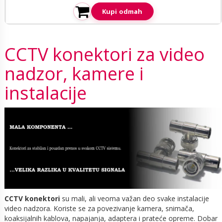
Kupi odmah
CCTV konektori za video
nadzor, kamere i
instalacije
CCTV konektori
su mali, ali veoma važan deo svake instalacije
video nadzora. Koriste se za povezivanje kamera, snimača,
koaksijalnih kablova, napajanja, adaptera i prateće opreme. Dobar