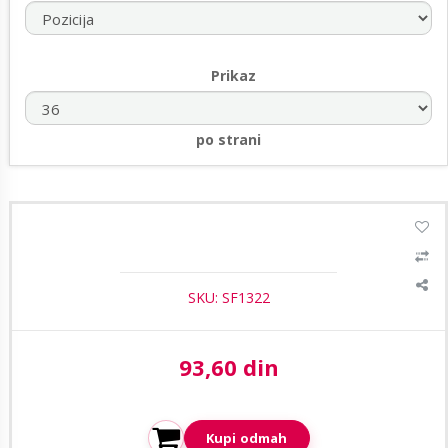
Prikaz
po strani
1
/2
Safire CON100 BNC konektor (muški, za krimpovanje)
SKU: SF1322
93,60 din
Aktuelna cena:
Kupi odmah