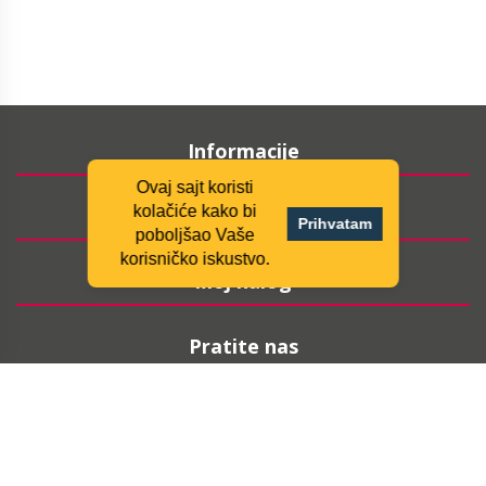
Informacije
Ovaj sajt koristi
kolačiće kako bi
Korisnički servis
Prihvatam
poboljšao Vaše
korisničko iskustvo.
Moj nalog
Pratite nas
ARHIVA NEWSLETTERA