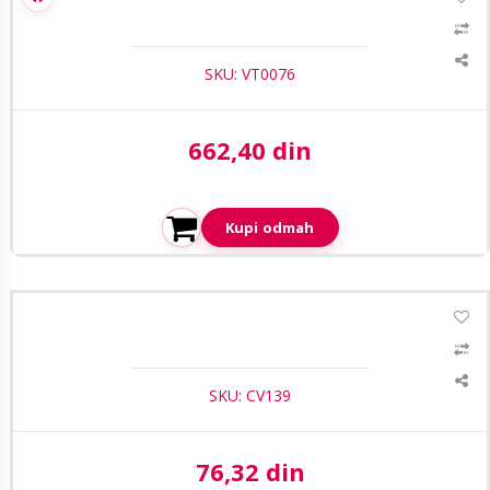
SKU: VT0076
662,40 din
Aktuelna cena:
Kupi odmah
1
/2
CasView CBN-070 BNC Muski na F-type adapter (niklovana
cink-legura)
SKU: CV139
76,32 din
Aktuelna cena: