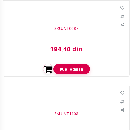
Safire CON102 DC 1-2 razdelnik
SKU: VT0087
194,40 din
Aktuelna cena:
Kupi odmah
Safire CON280 DC konektor ženski
SKU: VT1108