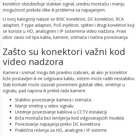
konektor obezbeđuje stabilan signal, urednu montažu i manju
mogućnost prekida slike ili problema sa napajanjem.
U ovoj kategoriji nalaze se BNC konektori, DC konektori, RCA
adapteri, F-type adapteri, PoE injektori, spliteri i drugi konektori koji
se koriste u HD, analognim i IP sistemima video nadzora. Pravi
izbor zavisi od tipa kabla, kamere, snimača i načina povezivanja.
Zašto su konektori važni kod
video nadzora
Kamera i snimač mogu biti pravilno izabrani, ali ako je konektor
loše postavljen ili ne odgovara kablu, sistem može raditi nestabilno.
Slab kontakt može izazvati povremeni gubitak slike, smetnje u
signalu, pad napona ili prekid rada kamere.
Stabilno povezivanje kamera i snimača
Manje smetnji u video signalu
Urednije povezivanje kablova u CCTV instalaciji
Brža montaža bez lemljenja kod odgovarajućih modela
Povezivanje napajanja preko DC konektora
Praktična rešenja za HD, analogne i IP sisteme