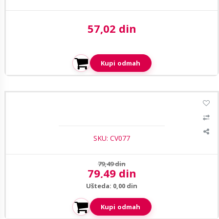
57,02 din
Aktuelna cena:
Kupi odmah
CasView BNC konektor CN-023
SKU: CV077
Prethodna cena:
79,49 din
79,49 din
Aktuelna cena:
Ušteda: 0,00 din
Kupi odmah