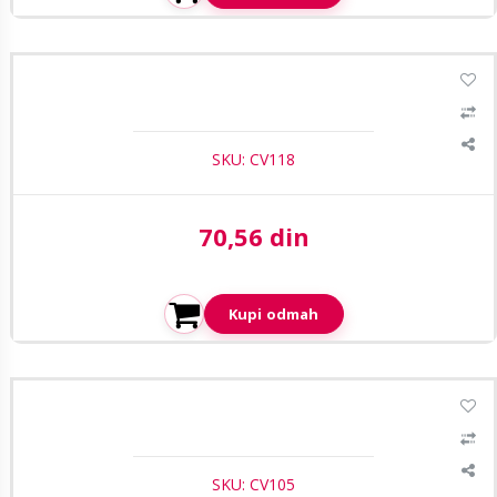
CasView BNC konektor CBN-007 (z-z)
SKU: CV118
70,56 din
Aktuelna cena:
Kupi odmah
CasView BNC konektor CBN-008
SKU: CV105