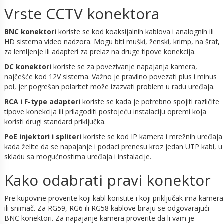
Vrste CCTV konektora
BNC konektori
koriste se kod koaksijalnih kablova i analognih ili
HD sistema video nadzora. Mogu biti muški, ženski, krimp, na šraf,
za lemljenje ili adapteri za prelaz na druge tipove konekcija.
DC konektori
koriste se za povezivanje napajanja kamera,
najčešće kod 12V sistema. Važno je pravilno povezati plus i minus
pol, jer pogrešan polaritet može izazvati problem u radu uređaja.
RCA i F-type adapteri
koriste se kada je potrebno spojiti različite
tipove konekcija ili prilagoditi postojeću instalaciju opremi koja
koristi drugi standard priključka.
PoE injektori i spliteri
koriste se kod IP kamera i mrežnih uređaja
kada želite da se napajanje i podaci prenesu kroz jedan UTP kabl, u
skladu sa mogućnostima uređaja i instalacije.
Kako odabrati pravi konektor
Pre kupovine proverite koji kabl koristite i koji priključak ima kamera
ili snimač. Za RG59, RG6 ili RG58 kablove biraju se odgovarajući
BNC konektori. Za napajanje kamera proverite da li vam je