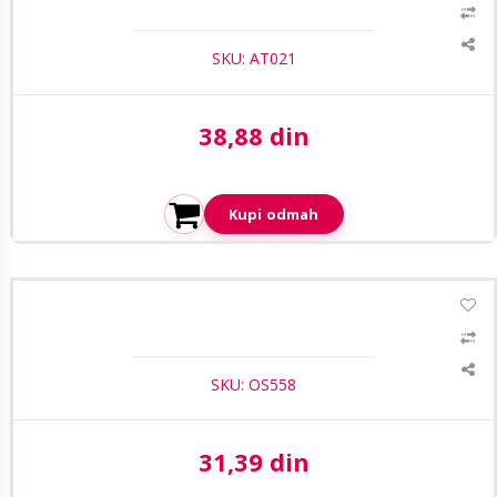
SKU: AT021
38,88 din
Aktuelna cena:
Kupi odmah
RF metalni G muški ugaoni konektor
SKU: OS558
31,39 din
Aktuelna cena: