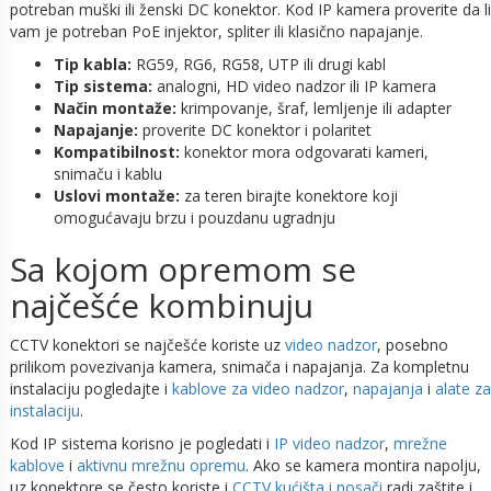
potreban muški ili ženski DC konektor. Kod IP kamera proverite da li
vam je potreban PoE injektor, spliter ili klasično napajanje.
Tip kabla:
RG59, RG6, RG58, UTP ili drugi kabl
Tip sistema:
analogni, HD video nadzor ili IP kamera
Način montaže:
krimpovanje, šraf, lemljenje ili adapter
Napajanje:
proverite DC konektor i polaritet
Kompatibilnost:
konektor mora odgovarati kameri,
snimaču i kablu
Uslovi montaže:
za teren birajte konektore koji
omogućavaju brzu i pouzdanu ugradnju
Sa kojom opremom se
najčešće kombinuju
CCTV konektori se najčešće koriste uz
video nadzor
, posebno
prilikom povezivanja kamera, snimača i napajanja. Za kompletnu
instalaciju pogledajte i
kablove za video nadzor
,
napajanja
i
alate za
instalaciju
.
Kod IP sistema korisno je pogledati i
IP video nadzor
,
mrežne
kablove
i
aktivnu mrežnu opremu
. Ako se kamera montira napolju,
uz konektore se često koriste i
CCTV kućišta i nosači
radi zaštite i