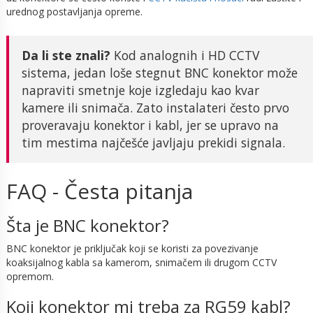
urednog postavljanja opreme.
Da li ste znali?
Kod analognih i HD CCTV
sistema, jedan loše stegnut BNC konektor može
napraviti smetnje koje izgledaju kao kvar
kamere ili snimača. Zato instalateri često prvo
proveravaju konektor i kabl, jer se upravo na
tim mestima najčešće javljaju prekidi signala.
FAQ - Česta pitanja
Šta je BNC konektor?
BNC konektor je priključak koji se koristi za povezivanje
koaksijalnog kabla sa kamerom, snimačem ili drugom CCTV
opremom.
Koji konektor mi treba za RG59 kabl?