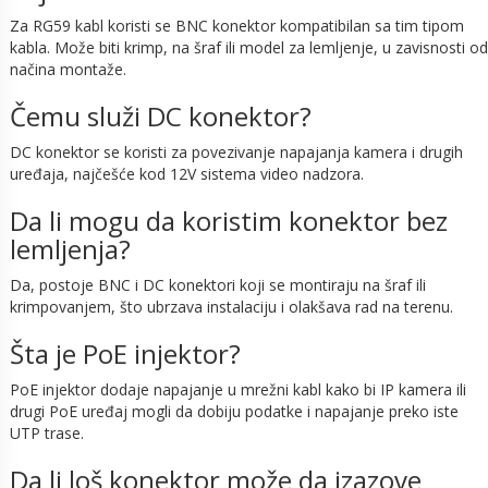
Za RG59 kabl koristi se BNC konektor kompatibilan sa tim tipom
kabla. Može biti krimp, na šraf ili model za lemljenje, u zavisnosti od
načina montaže.
Čemu služi DC konektor?
DC konektor se koristi za povezivanje napajanja kamera i drugih
uređaja, najčešće kod 12V sistema video nadzora.
Da li mogu da koristim konektor bez
lemljenja?
Da, postoje BNC i DC konektori koji se montiraju na šraf ili
krimpovanjem, što ubrzava instalaciju i olakšava rad na terenu.
Šta je PoE injektor?
PoE injektor dodaje napajanje u mrežni kabl kako bi IP kamera ili
drugi PoE uređaj mogli da dobiju podatke i napajanje preko iste
UTP trase.
Da li loš konektor može da izazove