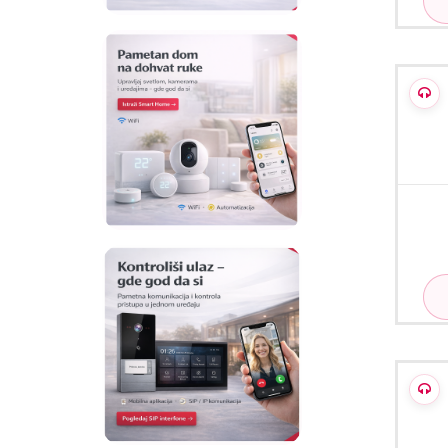
Hikv
Hikv