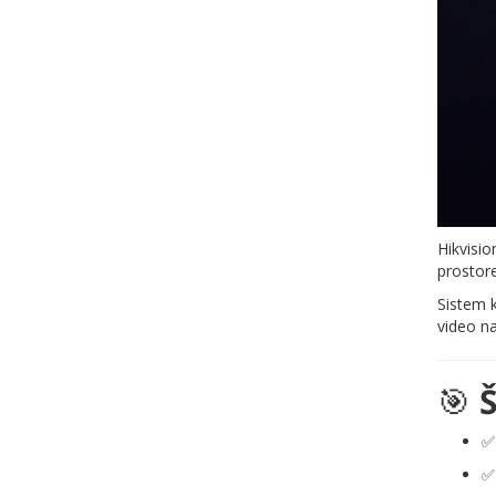
Hikvisio
prostore
Sistem 
video na
🎯
Š