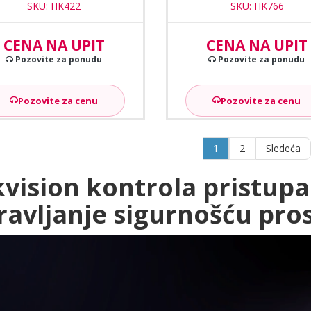
SKU: HK422
SKU: HK766
CENA NA UPIT
CENA NA UPIT
Pozovite za ponudu
Pozovite za ponudu
Pozovite za cenu
Pozovite za cenu
1
2
Sledeća
kvision kontrola pristup
ravljanje sigurnošću pro