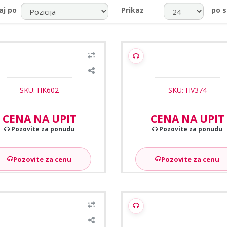
aj po
Prikaz
po s
vision DS-K1107AE Wiegand
Hikvision DS-KD-E citac kart
citac kartica
SKU: HK602
SKU: HV374
CENA NA UPIT
CENA NA UPIT
Pozovite za ponudu
Pozovite za ponudu
Pozovite za cenu
Pozovite za cenu
sion DS-K1108AM Mifare citac
Hikvision DS-K1104MK Wie
kartica 13,56Mhz
citac kartica