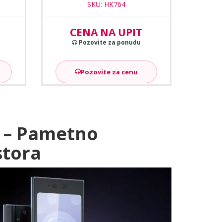
SKU: HK764
CENA NA UPIT
Pozovite za ponudu
Pozovite za cenu
a – Pametno
stora