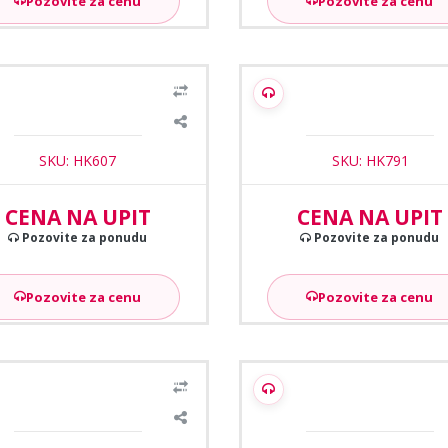
Pozovite za cenu
Pozovite za cenu
1
/2
ision DS-K2602T Kontroler za
Hikvision DS-K2802 Kontrol
dvoje vrata obostrano
dvoje vrata (obostrano) b
prikljucka za bateriju
SKU: HK607
SKU: HK791
CENA NA UPIT
CENA NA UPIT
Pozovite za ponudu
Pozovite za ponudu
Pozovite za cenu
Pozovite za cenu
ision DS-K2604T kontroler za
Hikvision DS-K2624X(P) Kont
cetvoro vrata obostrano
za cetvoro vrata obostra