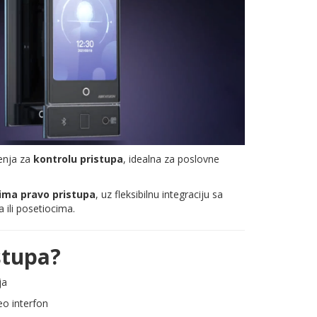
šenja za
kontrolu pristupa
, idealna za poslovne
 ima pravo pristupa
, uz fleksibilnu integraciju sa
ili posetiocima.
stupa?
ja
deo interfon