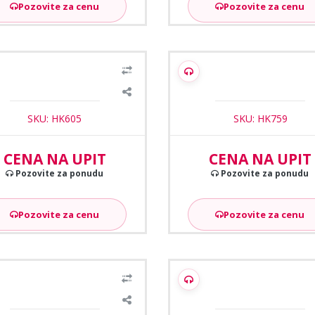
Pozovite za cenu
Pozovite za cenu
1
/2
vision DS-K1T320MWX WiFi
Hikvision DS-K1T502DB
inal za kontrolu pristupa sa
Terminal za kontrolu prist
prepoznavanjem lica
SKU: HK605
SKU: HK759
CENA NA UPIT
CENA NA UPIT
Pozovite za ponudu
Pozovite za ponudu
Pozovite za cenu
Pozovite za cenu
1
/2
sion DS-K1T341AM-S terminal
Hikvision DS-K1TA70MI-T ter
 KP sa prepoznavenjm lica
za KP sa prepoznavanjem l