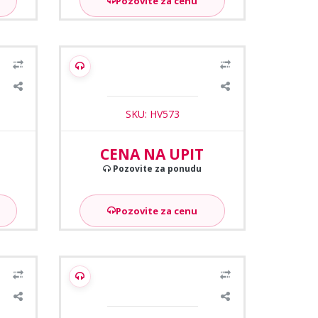
Pozovite za cenu
er za
Hikvision DS-K2804 kontroler za
ez
cetvoro vrata jednostrano
SKU: HV573
CENA NA UPIT
Pozovite za ponudu
Pozovite za cenu
1
/2
1
/2
roler
Hikvision DS-K2M061 Kontrolni
no
modul za vrata