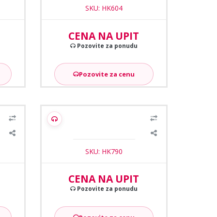
SKU: HK604
CENA NA UPIT
Pozovite za ponudu
Pozovite za cenu
1
/2
er za
Hikvision DS-K2801 Kontroler za
jedna vrata (obostrano) bez
prikljucka za bateriju
SKU: HK790
CENA NA UPIT
Pozovite za ponudu