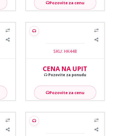
Pozovite za cenu
1
/2
WX
Hikvision DS-K1T502DBWX-C
upa
terminal za KP sa ugradjenom
kamerom
SKU: HK448
CENA NA UPIT
Pozovite za ponudu
Pozovite za cenu
1
/2
minal
Hikvision DS-K1A802AMF-B
ica
Terminal za evidenciju radnog
vremena