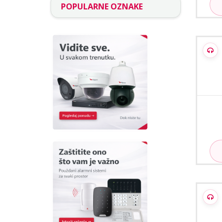
POPULARNE OZNAKE
Hik
Term
Hikvi
za