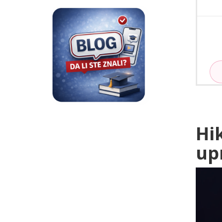
Hi
up