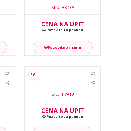
SKU: HK439
CENA NA UPIT
Pozovite za ponudu
Pozovite za cenu
1
/2
talni
Hikvision DS-K2M060 modul
SKU: HV418
CENA NA UPIT
Pozovite za ponudu