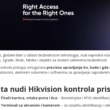
n, globalni lider u oblasti bezbednosne tehnologije, nudi napredna re
, zgrade, škole, fabrike i objekte sa visokim zahtevima bezbednosti.
kontrole pristupa omogućava
precizno upravljanje ko, kada i gde
dzorom, alarmnim sistemima i softverima za upravljanje zaposlenima 
ta nudi Hikvision kontrola pri
✅
Čitači kartica, otiska prsta i lica
– Biometrijska i RFID identifikaci
✅
Terminali sa ekranom i kamerom
– za vizuelnu identifikaciju i vi