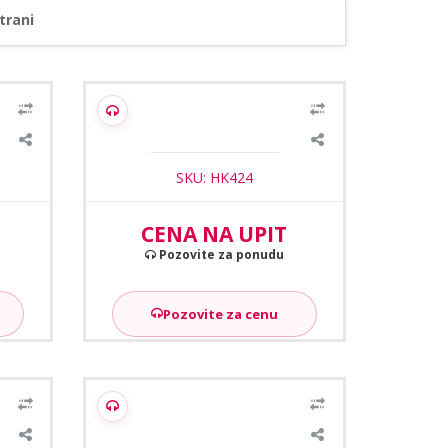
trani
1
/2
1
/2
ica EM
HikVision DS-K1107AM mifare citac
kartica
SKU: HK424
CENA NA UPIT
Pozovite za ponudu
Pozovite za cenu
1
/2
gand
HikVision DS-K1107AEK Wiegand
citac kartica