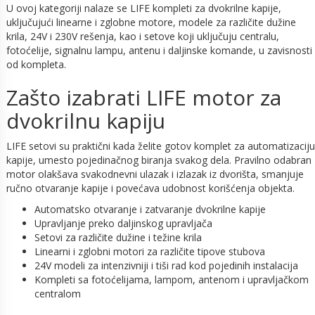
U ovoj kategoriji nalaze se LIFE kompleti za dvokrilne kapije,
uključujući linearne i zglobne motore, modele za različite dužine
krila, 24V i 230V rešenja, kao i setove koji uključuju centralu,
fotoćelije, signalnu lampu, antenu i daljinske komande, u zavisnosti
od kompleta.
Zašto izabrati LIFE motor za
dvokrilnu kapiju
LIFE setovi su praktični kada želite gotov komplet za automatizaciju
kapije, umesto pojedinačnog biranja svakog dela. Pravilno odabran
motor olakšava svakodnevni ulazak i izlazak iz dvorišta, smanjuje
ručno otvaranje kapije i povećava udobnost korišćenja objekta.
Automatsko otvaranje i zatvaranje dvokrilne kapije
Upravljanje preko daljinskog upravljača
Setovi za različite dužine i težine krila
Linearni i zglobni motori za različite tipove stubova
24V modeli za intenzivniji i tiši rad kod pojedinih instalacija
Kompleti sa fotoćelijama, lampom, antenom i upravljačkom
centralom