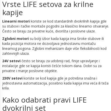
Vrste LIFE setova za krilne
kapije
Linearni motori
koriste se kod standardnih dvokrilnih kapija gde
su stubovi i tačke montaže pogodni za klasično linearno otvaranje.
Često se biraju za privatne kuće, dvorišta i poslovne ulaze.
Zglobni motori
su bolji izbor kada kapija ima široke stubove ili
kada pozicija motora ne dozvoljava jednostavnu montažu
linearnog pogona. Zglobni mehanizam daje više fleksibilnosti kod
zahtevnijih ulaza.
24V setovi
često se biraju za udobniji rad, finije upravljanje i
instalacije gde se kapija koristi češće tokom dana. Dobri su za
privatne i manje poslovne objekte.
230V setovi
koriste se kod kapija gde je potrebna snažna i
jednostavna automatizacija, posebno kada kapija ima veća ili teža
krila.
Kako odabrati pravi LIFE
dvokrilni set