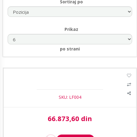
Sortiraj po
Prikaz
po strani
LIFE motor za krilne kapije do 2M OPTIMO OP2 24 24V
SKU: LF004
66.873,60 din
Aktuelna cena: