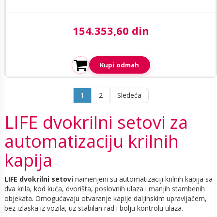
154.353,60 din
Aktuelna cena:
Kupi odmah
1
2
Sledeća
LIFE dvokrilni setovi za
automatizaciju krilnih
kapija
LIFE dvokrilni setovi
namenjeni su automatizaciji krilnih kapija sa
dva krila, kod kuća, dvorišta, poslovnih ulaza i manjih stambenih
objekata. Omogućavaju otvaranje kapije daljinskim upravljačem,
bez izlaska iz vozila, uz stabilan rad i bolju kontrolu ulaza.