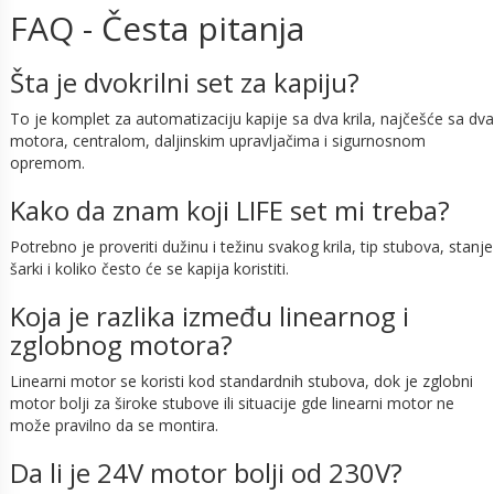
FAQ - Česta pitanja
Šta je dvokrilni set za kapiju?
To je komplet za automatizaciju kapije sa dva krila, najčešće sa dva
motora, centralom, daljinskim upravljačima i sigurnosnom
opremom.
Kako da znam koji LIFE set mi treba?
Potrebno je proveriti dužinu i težinu svakog krila, tip stubova, stanje
šarki i koliko često će se kapija koristiti.
Koja je razlika između linearnog i
zglobnog motora?
Linearni motor se koristi kod standardnih stubova, dok je zglobni
motor bolji za široke stubove ili situacije gde linearni motor ne
može pravilno da se montira.
Da li je 24V motor bolji od 230V?