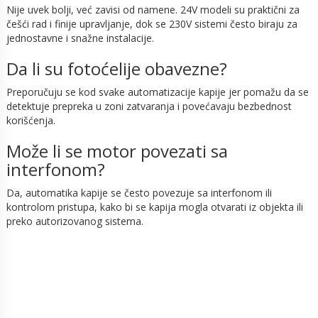
Nije uvek bolji, već zavisi od namene. 24V modeli su praktični za
češći rad i finije upravljanje, dok se 230V sistemi često biraju za
jednostavne i snažne instalacije.
Da li su fotoćelije obavezne?
Preporučuju se kod svake automatizacije kapije jer pomažu da se
detektuje prepreka u zoni zatvaranja i povećavaju bezbednost
korišćenja.
Može li se motor povezati sa
interfonom?
Da, automatika kapije se često povezuje sa interfonom ili
kontrolom pristupa, kako bi se kapija mogla otvarati iz objekta ili
preko autorizovanog sistema.