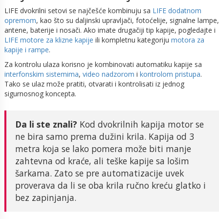
LIFE dvokrilni setovi se najčešće kombinuju sa
LIFE dodatnom
opremom
, kao što su daljinski upravljači, fotoćelije, signalne lampe,
antene, baterije i nosači. Ako imate drugačiji tip kapije, pogledajte i
LIFE motore za klizne kapije
ili kompletnu kategoriju
motora za
kapije i rampe
.
Za kontrolu ulaza korisno je kombinovati automatiku kapije sa
interfonskim sistemima
,
video nadzorom
i
kontrolom pristupa
.
Tako se ulaz može pratiti, otvarati i kontrolisati iz jednog
sigurnosnog koncepta.
Da li ste znali?
Kod dvokrilnih kapija motor se
ne bira samo prema dužini krila. Kapija od 3
metra koja se lako pomera može biti manje
zahtevna od kraće, ali teške kapije sa lošim
šarkama. Zato se pre automatizacije uvek
proverava da li se oba krila ručno kreću glatko i
bez zapinjanja.