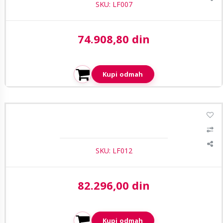
SKU: LF007
74.908,80 din
Aktuelna cena:
Kupi odmah
LIFE motor za krilne kapije do 3M OPTIMO OP3 UNI 230V
SKU: LF012
82.296,00 din
Aktuelna cena:
Kupi odmah