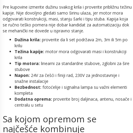
Pre kupovine izmerite dužinu svakog krila i proverite približnu težinu
kapije. Nije dovoljno gledati samo širinu ulaza, jer motor mora
odgovarati konstrukciji, masi, stanju šarki i tipu stuba. Kapija koja
se ručno teško pomera nije dobar kandidat za automatizaciju dok
se mehanički ne dovede u ispravno stanje.
Dužina krila:
proverite da li set podržava 2m, 3m ili 5m po
krilu
Težina kapije:
motor mora odgovarati masi i konstrukciji
krila
Tip motora:
linearni za standardne stubove, zglobni za šire
stubove
Napon:
24V za češći i finiji rad, 230V za jednostavnije i
snažne instalacije
Bezbednost:
fotoćelije i signalna lampa su važni elementi
kompleta
Dodatna oprema:
proverite broj daljinaca, antenu, nosače i
centralu u setu
Sa kojom opremom se
najčešće kombinuje