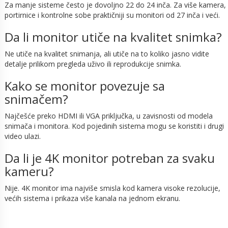
Za manje sisteme često je dovoljno 22 do 24 inča. Za više kamera,
portirnice i kontrolne sobe praktičniji su monitori od 27 inča i veći.
Da li monitor utiče na kvalitet snimka?
Ne utiče na kvalitet snimanja, ali utiče na to koliko jasno vidite
detalje prilikom pregleda uživo ili reprodukcije snimka.
Kako se monitor povezuje sa
snimačem?
Najčešće preko HDMI ili VGA priključka, u zavisnosti od modela
snimača i monitora. Kod pojedinih sistema mogu se koristiti i drugi
video ulazi.
Da li je 4K monitor potreban za svaku
kameru?
Nije. 4K monitor ima najviše smisla kod kamera visoke rezolucije,
većih sistema i prikaza više kanala na jednom ekranu.