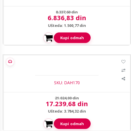
Prethodna cena:
8.337,60 din
6.836,83 din
Aktuelna cena:
Ušteda: 1.500,77 din
Kupi odmah
Dahua LM24-H200 FHD monitor 23.8 inca
SKU: DAH170
Prethodna cena:
21.024,00 din
17.239,68 din
Aktuelna cena:
Ušteda: 3.784,32 din
Kupi odmah