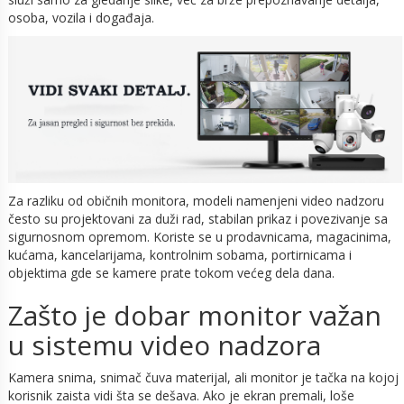
osoba, vozila i događaja.
Za razliku od običnih monitora, modeli namenjeni video nadzoru
često su projektovani za duži rad, stabilan prikaz i povezivanje sa
sigurnosnom opremom. Koriste se u prodavnicama, magacinima,
kućama, kancelarijama, kontrolnim sobama, portirnicama i
objektima gde se kamere prate tokom većeg dela dana.
Zašto je dobar monitor važan
u sistemu video nadzora
Kamera snima, snimač čuva materijal, ali monitor je tačka na kojoj
korisnik zaista vidi šta se dešava. Ako je ekran premali, loše