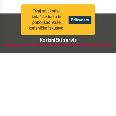
Ovaj sajt koristi
kolačiće kako bi
Prihvatam
poboljšao Vaše
Informacije
korisničko iskustvo.
Korisnički servis
Moj nalog
Pratite nas
ARHIVA NEWSLETTERA
PRIJAVITE SE NA NEWSLETTER