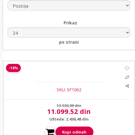
Prikaz
po strani
Safire SF-MNT22-FHD-V3 Profesionalni FullHD LED 22 inca
-18%
monitor za CCTV
SKU: SF1062
Prethodna cena:
13.536,00 din
11.099,52 din
Aktuelna cena:
Ušteda: 2.436,48 din
Kupi odmah