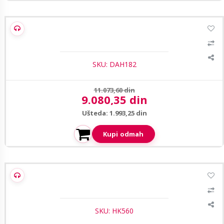
Dahua 27 incha LM27-B200S FHD monitor
SKU: DAH182
Prethodna cena:
11.073,60 din
9.080,35 din
Aktuelna cena:
Ušteda: 1.993,25 din
Kupi odmah
Hikvision DS-D5065UC-C, monitor dijagonale 65 inca, 4K
SKU: HK560