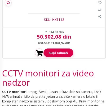
Hikvision DS-D5043U3-1V0S 43" 4K monitor
SKU: HK1112
Prethodna cena:
61.344,00 din
50.302,08 din
Aktuelna cena:
Ušteda: 11.041,92 din
Kupi odmah
CCTV monitori za video
nadzor
CCTV monitori
omogućavaju jasan prikaz slike sa kamera, DVR i
NVR snimača, bilo da pratite jedan ulaz, više kamera u lokalu ili
kompletan nadzorni sistem u poslovnom objektu. Pravi monitor ne
služi samo za gledanje slike, već za brže prepoznavanje detalja,