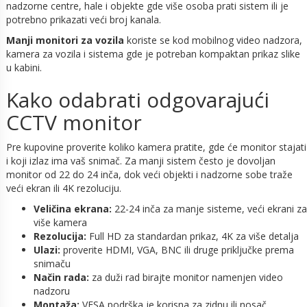
nadzorne centre, hale i objekte gde više osoba prati sistem ili je
potrebno prikazati veći broj kanala.
Manji monitori za vozila
koriste se kod mobilnog video nadzora,
kamera za vozila i sistema gde je potreban kompaktan prikaz slike
u kabini.
Kako odabrati odgovarajući
CCTV monitor
Pre kupovine proverite koliko kamera pratite, gde će monitor stajati
i koji izlaz ima vaš snimač. Za manji sistem često je dovoljan
monitor od 22 do 24 inča, dok veći objekti i nadzorne sobe traže
veći ekran ili 4K rezoluciju.
Veličina ekrana:
22-24 inča za manje sisteme, veći ekrani za
više kamera
Rezolucija:
Full HD za standardan prikaz, 4K za više detalja
Ulazi:
proverite HDMI, VGA, BNC ili druge priključke prema
snimaču
Način rada:
za duži rad birajte monitor namenjen video
nadzoru
Montaža:
VESA podrška je korisna za zidnu ili nosač