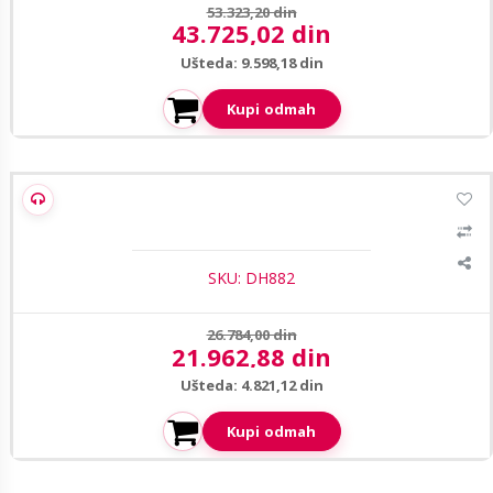
Prethodna cena:
53.323,20 din
43.725,02 din
Aktuelna cena:
Ušteda: 9.598,18 din
Kupi odmah
Dahua LM27-L200N 27" FHD ELED monitor
SKU: DH882
Prethodna cena:
26.784,00 din
21.962,88 din
Aktuelna cena:
Ušteda: 4.821,12 din
Kupi odmah
1
/4