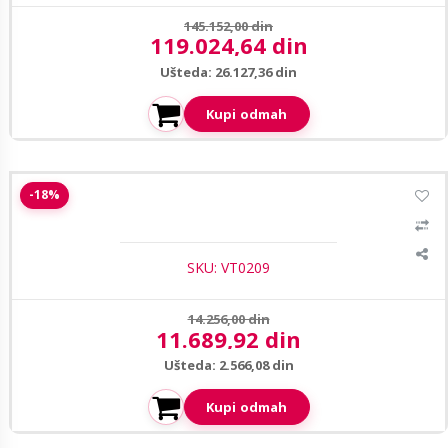
Prethodna cena:
145.152,00 din
119.024,64 din
Aktuelna cena:
Ušteda: 26.127,36 din
Kupi odmah
1
/3
Uniview UV-MW-LC24-P 24" monitor za CCTV video nadzor
-18%
SKU: VT0209
Prethodna cena:
14.256,00 din
11.689,92 din
Aktuelna cena:
Ušteda: 2.566,08 din
Kupi odmah
1
/2