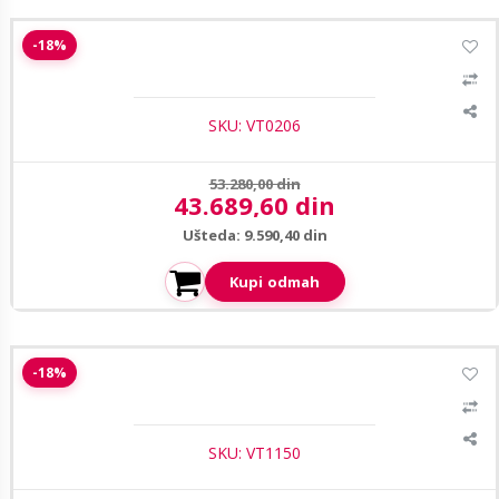
Uniview UV-MW3243-V 43" monitor za CCTV video nadzor
-18%
SKU: VT0206
Prethodna cena:
53.280,00 din
43.689,60 din
Aktuelna cena:
Ušteda: 9.590,40 din
Kupi odmah
1
/2
Uniview UV-MW3250-F-V2 CCTV monitor 50” (4K)
-18%
SKU: VT1150