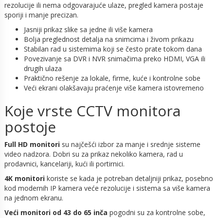
rezolucije ili nema odgovarajuće ulaze, pregled kamera postaje
sporiji i manje precizan.
Jasniji prikaz slike sa jedne ili više kamera
Bolja preglednost detalja na snimcima i živom prikazu
Stabilan rad u sistemima koji se često prate tokom dana
Povezivanje sa DVR i NVR snimačima preko HDMI, VGA ili
drugih ulaza
Praktično rešenje za lokale, firme, kuće i kontrolne sobe
Veći ekrani olakšavaju praćenje više kamera istovremeno
Koje vrste CCTV monitora
postoje
Full HD monitori
su najčešći izbor za manje i srednje sisteme
video nadzora. Dobri su za prikaz nekoliko kamera, rad u
prodavnici, kancelariji, kući ili portirnici.
4K monitori
koriste se kada je potreban detaljniji prikaz, posebno
kod modernih IP kamera veće rezolucije i sistema sa više kamera
na jednom ekranu.
Veći monitori od 43 do 65 inča
pogodni su za kontrolne sobe,