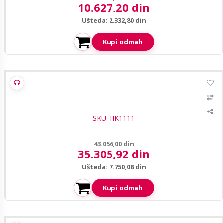
10.627,20 din
Aktuelna cena:
Ušteda: 2.332,80 din
Kupi odmah
Hikvision DS-D5043F3-1V0S 43" FHD monitor
SKU: HK1111
Prethodna cena:
43.056,00 din
35.305,92 din
Aktuelna cena:
Ušteda: 7.750,08 din
Kupi odmah