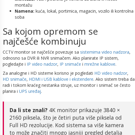
montažu
Namena:
kuća, lokal, portirnica, magacin, vozilo ili kontrolna
soba
Sa kojom opremom se
najčešće kombinuju
CCTV monitor se najčešće povezuje sa
sistemima video nadzora
,
odnosno sa DVR ili NVR snimačem. Ako planirate IP sistem,
pogledajte i
IP video nadzor
,
IP snimače
i
mrežne kablove
.
Za analogne i HD sisteme korisno je pogledati
HD video nadzor
,
HD snimače
,
HDMI i USB kablove i ekstendere
. Ako sistem treba da
radi i tokom kraćeg nestanka struje, uz monitor i snimač se često
planira i
UPS uređaj
.
Da li ste znali?
4K monitor prikazuje 3840 ×
2160 piksela, što je četiri puta više piksela od
Full HD rezolucije. Kod sistema sa više kamera
to može značiti mnogo jasniji pregled detalja