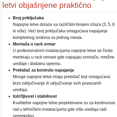
letvi objašnjene praktično
Broj priključaka
Napojne letve dolaze sa različitim brojem izlaza (3, 5, 8
ili više). Veći broj priključaka omogućava napajanje
kompletnog sistema sa jednog mesta.
Montaža u rack ormar
U profesionalnim instalacijama napojne letve se često
montiraju u rack ormare gde napajaju snimače, mrežne
uređaje i dodatnu opremu.
Prekidač za kontrolu napajanja
Mnoge napojne letve imaju prekidač koji omogućava
brzo isključivanje ili uključivanje svih povezanih
uređaja.
Izdržljivost i stabilnost
Kvalitetne napojne letve projektovane su za kontinuiran
rad u tehničkim instalacijama gde više uređaja radi
neprekidno.