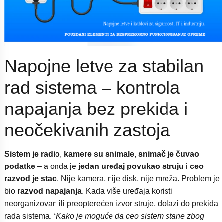
Napojne letve za stabilan
rad sistema – kontrola
napajanja bez prekida i
neočekivanih zastoja
Sistem je radio
,
kamere su snimale
,
snimač je čuvao
podatke
– a onda je
jedan uređaj povukao struju
i
ceo
razvod je stao
. Nije kamera, nije disk, nije mreža. Problem je
bio
razvod napajanja
. Kada više uređaja koristi
neorganizovan ili preopterećen izvor struje, dolazi do prekida
rada sistema.
“Kako je moguće da ceo sistem stane zbog