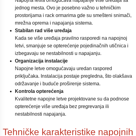
Napojna letva omogućava napajanje više uređaja sa
jednog mesta. Ovo je posebno važno u tehničkim
prostorijama i rack ormarima gde su smešteni snimači,
mrežna oprema i napajanja sistema.
Stabilan rad više uređaja
Kada se više uređaja pravilno rasporedi na napojnoj
letvi, smanjuje se opterećenje pojedinačnih utičnica i
izbegavaju se nestabilnosti u napajanju.
Organizacija instalacije
Napojne letve omogućavaju uredan raspored
priključaka. Instalacija postaje pregledna, što olakšava
održavanje i buduće proširenje sistema.
Kontrola opterećenja
Kvalitetne napojne letve projektovane su da podnose
opterećenje više uređaja bez pregrevanja ili
nestabilnosti napajanja.
Tehničke karakteristike napojnih