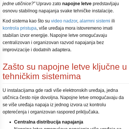
jedne utičnice?”
Upravo zato
napojne letve
predstavljaju
osnovu stabilnog napajanja svake tehničke instalacije.
Kod sistema kao što su
video nadzor
,
alarmni sistemi
ili
kontrola pristupa
, više uređaja mora istovremeno imati
stabilan izvor energije. Napojne letve omogućavaju
centralizovan i organizovan razvod napajanja bez
improvizacije i dodatnih adaptera.
Zašto su napojne letve ključne u
tehničkim sistemima
U instalacijama gde radi više elektronskih uređaja, jedna
utičnica često nije dovoljna. Napojne letve omogućavaju da
se više uređaja napaja iz jednog izvora uz kontrolu
opterećenja i organizovan raspored priključaka.
Centralna distribucija napajanja