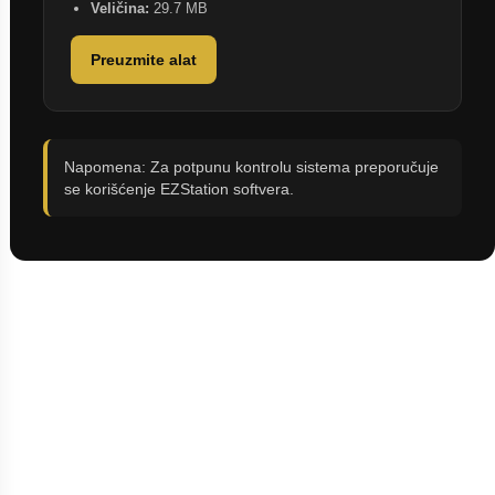
Veličina:
29.7 MB
Preuzmite alat
Napomena: Za potpunu kontrolu sistema preporučuje
se korišćenje EZStation softvera.