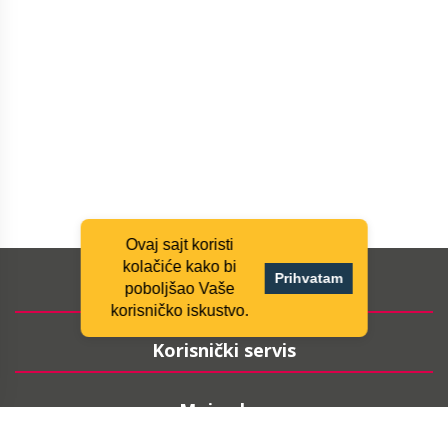
Ovaj sajt koristi
kolačiće kako bi
Prihvatam
Informacije
poboljšao Vaše
korisničko iskustvo.
Korisnički servis
Moj nalog