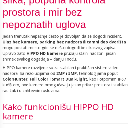
prostora i mir bez
nepoznatih uglova
Jedan trenutak nepažnje često je dovoljan da se dogodi incident.
Ulaz bez kamere
,
parking bez nadzora
ili
tamni deo dvorišta
mogu postati mesto gde se nešto dogodi bez ikakvog zapisa.
Upravo zato
HIPPO HD kamere
pružaju stalni nadzor i jasan
snimak svakog događaja – danju i noću.
HIPPO kamere razvijene su za stabilan i praktičan sistem video
nadzora. Sa rezolucijama od
2MP i 5MP
, tehnologijama poput
ColorHunter, Full Color i Smart Dual-Light
, kao i otpornim IP67
kućištem, ove kamere omogućavaju jasan prikaz prostora i stabilan
rad čak i u zahtevnim uslovima.
Kako funkcionišu HIPPO HD
kamere