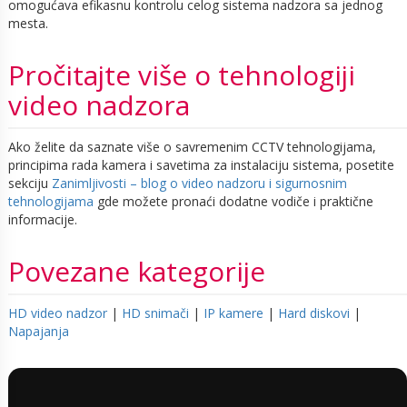
omogućava efikasnu kontrolu celog sistema nadzora sa jednog
mesta.
Pročitajte više o tehnologiji
video nadzora
Ako želite da saznate više o savremenim CCTV tehnologijama,
principima rada kamera i savetima za instalaciju sistema, posetite
sekciju
Zanimljivosti – blog o video nadzoru i sigurnosnim
tehnologijama
gde možete pronaći dodatne vodiče i praktične
informacije.
Povezane kategorije
HD video nadzor
|
HD snimači
|
IP kamere
|
Hard diskovi
|
Napajanja