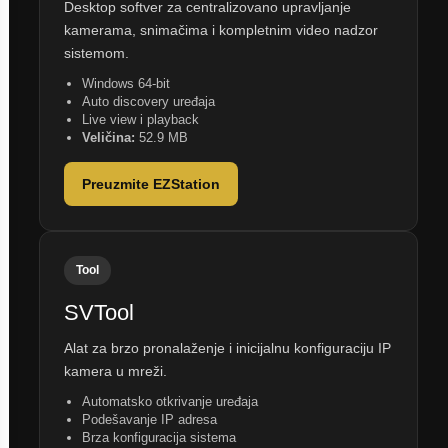
Desktop softver za centralizovano upravljanje
kamerama, snimačima i kompletnim video nadzor
sistemom.
Windows 64-bit
Auto discovery uređaja
Live view i playback
Veličina:
52.9 MB
Preuzmite EZStation
Tool
SVTool
Alat za brzo pronalaženje i inicijalnu konfiguraciju IP
kamera u mreži.
Automatsko otkrivanje uređaja
Podešavanje IP adresa
Brza konfiguracija sistema