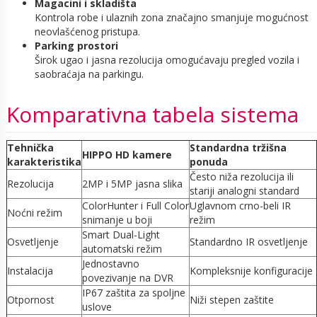
Magacini i skladišta
Kontrola robe i ulaznih zona značajno smanjuje mogućnost
neovlašćenog pristupa.
Parking prostori
Širok ugao i jasna rezolucija omogućavaju pregled vozila i
saobraćaja na parkingu.
Komparativna tabela sistema
Tehnička
Standardna tržišna
HIPPO HD kamere
karakteristika
ponuda
Često niža rezolucija ili
Rezolucija
2MP i 5MP jasna slika
stariji analogni standard
ColorHunter i Full Color
Uglavnom crno-beli IR
Noćni režim
snimanje u boji
režim
Smart Dual-Light
Osvetljenje
Standardno IR osvetljenje
automatski režim
Jednostavno
Instalacija
Kompleksnije konfiguracije
povezivanje na DVR
IP67 zaštita za spoljne
Otpornost
Niži stepen zaštite
uslove