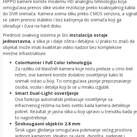
HIPPO kamere koriste modernu HD analognu tehnologiju koja
omogućava prenos slike visoke rezolucije preko koaksijalnog kabla
do DVR snimača. Kamera snima sliku preko CMOS senzora, a signal
se zatim prenosi stabilno i bez kašnjenja do snimača koji ga
obrađuje i čuva na hard disku.
Prednost ovakvog sistema je što
instalacija ostaje
jednostavna
, a slika je i dalje oštra i detaljna. U praksi to znači da
objekat može imati kvalitetan video nadzor bez kompleksne
mrežne infrastrukture.
ColorHunter i Full Color tehnologija
Za razliku od klasičnih kamera koje noću prelaze u crno-beli
režim, ove kamere koriste dodatno osvetljenje kako bi
snimak ostao u boji. To omogućava jasnije prepoznavanje
osoba, vozila i detalja koji bi se u mraku izgubili.
Smart Dual-Light osvetljenje
Ova funkcija automatski prebacuje osvetljenje sa
infracrvenog režima na belo svetlo kada kamera detektuje
pokret. Rezultat je jasna slika u boji upravo u trenutku kada je
to najpotrebnije.
Širokougaoni objektiv 2.8 mm
Širok ugao gledanja omogućava pokrivanje većeg prostora
jednom kamerom. Idealno za ulaze, dvorišta, parkinge i