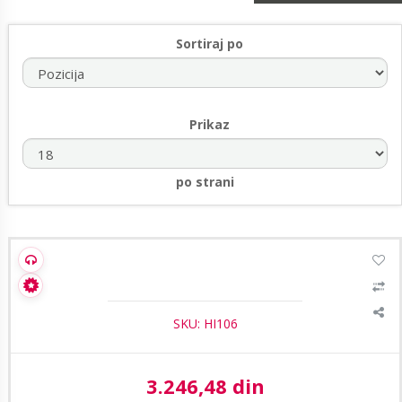
Sortiraj po
Prikaz
po strani
1
/4
Hippo HD-B112-AF28-W 2,8mm 2MP HD ColorHunter bullet
kamera
SKU: HI106
3.246,48 din
Aktuelna cena: