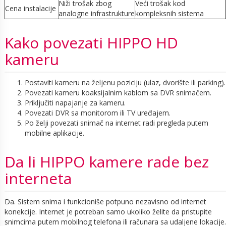
Niži trošak zbog
Veći trošak kod
Cena instalacije
analogne infrastrukture
kompleksnih sistema
Kako povezati HIPPO HD
kameru
Postaviti kameru na željenu poziciju (ulaz, dvorište ili parking).
Povezati kameru koaksijalnim kablom sa DVR snimačem.
Priključiti napajanje za kameru.
Povezati DVR sa monitorom ili TV uređajem.
Po želji povezati snimač na internet radi pregleda putem
mobilne aplikacije.
Da li HIPPO kamere rade bez
interneta
Da. Sistem snima i funkcioniše potpuno nezavisno od internet
konekcije. Internet je potreban samo ukoliko želite da pristupite
snimcima putem mobilnog telefona ili računara sa udaljene lokacije.