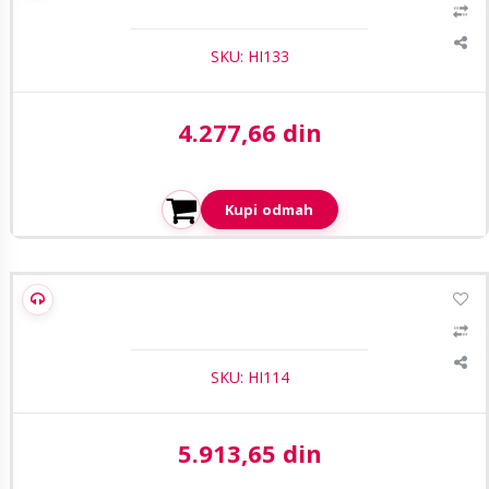
SKU: HI133
4.277,66 din
Aktuelna cena:
Kupi odmah
1
/4
Hippo HD-B125-AF28M-W 2,8mm 5MP HD White Light Full
Color bullet kamera
SKU: HI114
5.913,65 din
Aktuelna cena: