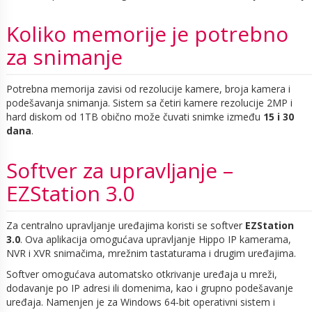
Koliko memorije je potrebno
za snimanje
Potrebna memorija zavisi od rezolucije kamere, broja kamera i
podešavanja snimanja. Sistem sa četiri kamere rezolucije 2MP i
hard diskom od 1TB obično može čuvati snimke između
15 i 30
dana
.
Softver za upravljanje –
EZStation 3.0
Za centralno upravljanje uređajima koristi se softver
EZStation
3.0
. Ova aplikacija omogućava upravljanje Hippo IP kamerama,
NVR i XVR snimačima, mrežnim tastaturama i drugim uređajima.
Softver omogućava automatsko otkrivanje uređaja u mreži,
dodavanje po IP adresi ili domenima, kao i grupno podešavanje
uređaja. Namenjen je za Windows 64-bit operativni sistem i