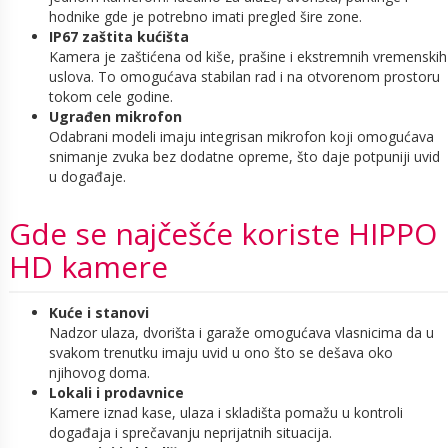
hodnike gde je potrebno imati pregled šire zone.
IP67 zaštita kućišta
Kamera je zaštićena od kiše, prašine i ekstremnih vremenskih
uslova. To omogućava stabilan rad i na otvorenom prostoru
tokom cele godine.
Ugrađen mikrofon
Odabrani modeli imaju integrisan mikrofon koji omogućava
snimanje zvuka bez dodatne opreme, što daje potpuniji uvid
u događaje.
Gde se najčešće koriste HIPPO
HD kamere
Kuće i stanovi
Nadzor ulaza, dvorišta i garaže omogućava vlasnicima da u
svakom trenutku imaju uvid u ono što se dešava oko
njihovog doma.
Lokali i prodavnice
Kamere iznad kase, ulaza i skladišta pomažu u kontroli
događaja i sprečavanju neprijatnih situacija.