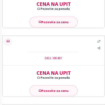
CENA NA UPIT
Pozovite za ponudu
Pozovite za cenu
HikVision DS-PWA64-L-WE AX PRO bežicni alarmni panel (LAN,
Wi-Fi, GPRS)
SKU: HK481
CENA NA UPIT
Pozovite za ponudu
Pozovite za cenu