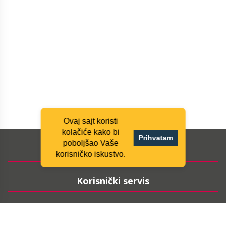
Ovaj sajt koristi
kolačiće kako bi
Prihvatam
poboljšao Vaše
Informacije
korisničko iskustvo.
Korisnički servis
Moj nalog