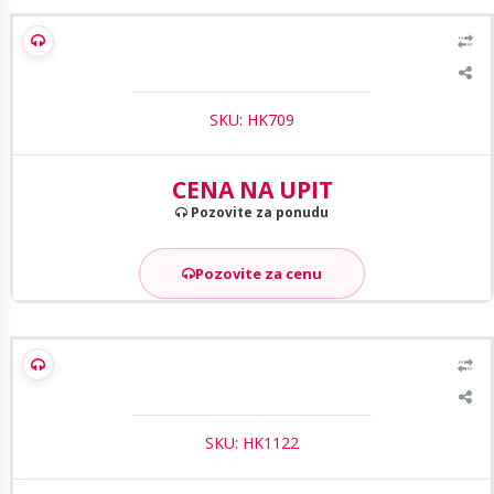
Hikvision DS-PHA48-EP AX Hybrid PRO
SKU: HK709
CENA NA UPIT
Pozovite za ponudu
Pozovite za cenu
Hikvision DS-PHA48-EP(B) AX Hybrid PRO alarmna centrala 48
zona, IP & 4G podrska
SKU: HK1122