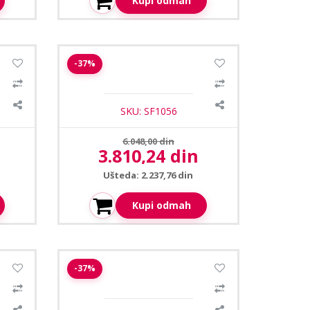
Kupi odmah
1
/3
let
Safire SF-B035A-2E-DL kamera
-37%
bullet 2.8mm 2MP
SKU: SF1056
Prethodna cena:
6.048,00 din
3.810,24 din
Aktuelna cena:
Ušteda: 2.237,76 din
Kupi odmah
amera
Safire SF-B134C-2P4N1 hd bullet
-37%
kamera 2.8mm 2MP