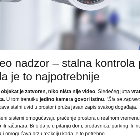
eo nadzor – stalna kontrola 
a je to najpotrebnije
,
objekat je zatvoren
,
niko ništa nije video
. Sledećeg jutra
vra
ka
. U tom trenutku
jedino kamera govori istinu
.
“Šta se zaprav
va stalni uvid u prostor i pruža jasan zapis svakog događaja.
ni sistemi omogućavaju praćenje prostora u realnom vremenu, 
 ili računara. Bilo da je u pitanju dom, prodavnica, parking ili in
a
i omogućava brzu reakciju kada je to potrebno.