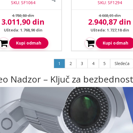
SKU: SF1064
SKU: SF1294
Prethodna cena:
Prethodna cena:
4.780,80 din
4.668,05 din
3.011,90 din
2.940,87 din
Aktuelna cena:
Aktuelna cena:
Ušteda: 1.768,90 din
Ušteda: 1.727,18 din
Kupi odmah
Kupi odmah
1
2
3
4
5
Sledeća
eo Nadzor – Ključ za bezbednost