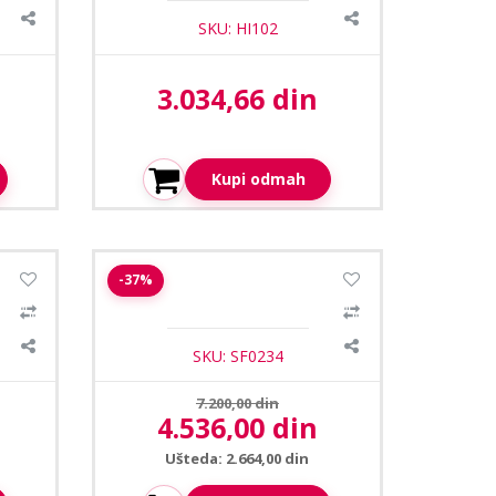
SKU: HI102
3.034,66 din
Aktuelna cena:
Kupi odmah
1
/4
DL
Safire SF-T940-WIDE-5P4N1 dome
-37%
ter
kamera 2.4mm 5MP
mera
SKU: SF0234
Prethodna cena:
7.200,00 din
4.536,00 din
Aktuelna cena:
Ušteda: 2.664,00 din