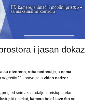
prostora i jasan dokaz
ta su otvorena
,
roba nedostaje
, a
nema
o dogodilo?”
Upravo zato
video nadzor
pregled snimaka i udaljeni pristup preko
dustrijski objekat,
kamera beleži sve što se