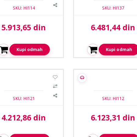
SKU: HI114
SKU: HI137
5.913,65 din
6.481,44 din
Aktuelna cena:
Aktuelna cena:
Kupi odmah
Kupi odmah
1
/4
po HD-T115-AF28-W 2,8mm
Hippo HD-T145-AF28LM-
HD ColorHunter Warm Light
2,8mm 5MP HD ColorHun
turret kamera
Smart Dual-light turret ka
SKU: HI121
SKU: HI112
4.212,86 din
6.123,31 din
Aktuelna cena:
Aktuelna cena: