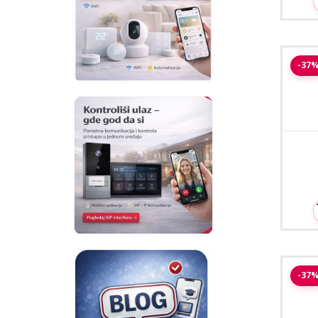
Sa
-37
Safir
-37