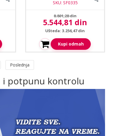
SKU: SF0335
Prethodna cena:
8.801,28 din
5.544,81 din
Aktuelna cena:
Ušteda: 3.256,47 din
Kupi odmah
Poslednja
 i potpunu kontrolu