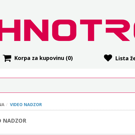
Korpa za kupovinu
(0)
Lista že
NA
VIDEO NADZOR
O NADZOR