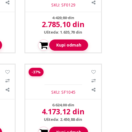
SKU: SF0129
Prethodna cena:
4.420,80 din
2.785,10 din
Aktuelna cena:
Ušteda: 1.635,70 din
Kupi odmah
dome
Safire SF-T941A-5P4N1 dome
-37%
kamera 3.6mm 5MP
SKU: SF1045
Prethodna cena:
6.624,00 din
4.173,12 din
Aktuelna cena:
Ušteda: 2.450,88 din