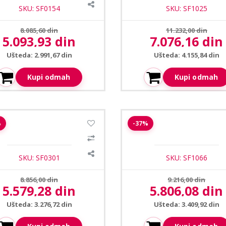
SKU: SF0154
SKU: SF1025
Prethodna cena:
Prethodna cena:
8.085,60 din
11.232,00 din
5.093,93 din
7.076,16 din
Aktuelna cena:
Aktuelna cena:
Ušteda: 2.991,67 din
Ušteda: 4.155,84 din
Kupi odmah
Kupi odmah
ire SF-DM943WC-F4N1 dome
Safire SF-T010-5B1-0360 
%
-37%
kamera 3.6mm 2MP
kamera 3,6mm 5MP
SKU: SF0301
SKU: SF1066
Prethodna cena:
Prethodna cena:
8.856,00 din
9.216,00 din
5.579,28 din
5.806,08 din
Aktuelna cena:
Aktuelna cena:
Ušteda: 3.276,72 din
Ušteda: 3.409,92 din