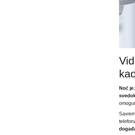
Vid
kad
Noć je
svedo
omoguća
Savreme
telefona
događ