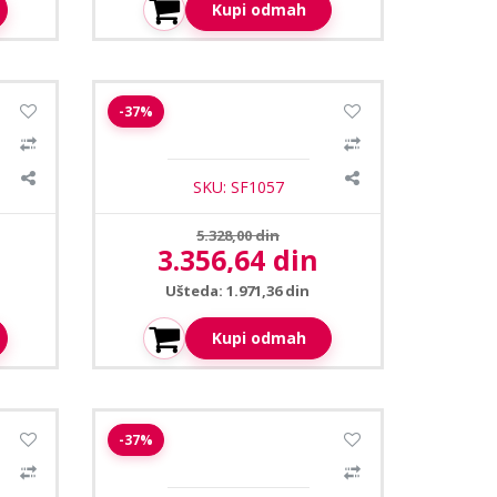
Kupi odmah
ome
Safire SF-T943A-2E-DL dome
-37%
kamera 2.8mm 2MP
SKU: SF1057
Prethodna cena:
5.328,00 din
3.356,64 din
Aktuelna cena:
Ušteda: 1.971,36 din
Kupi odmah
orVU
Safire SF-DM941IB-F4N1 3,6mm
-37%
MP
dome kamera