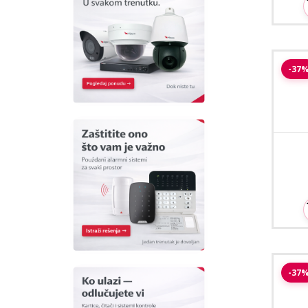
Safi
-37
Saf
-37