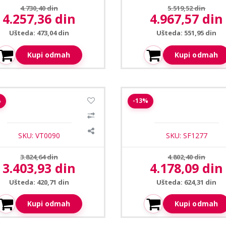
Prethodna cena:
Prethodna cena:
4.730,40 din
5.519,52 din
4.257,36 din
4.967,57 din
Aktuelna cena:
Aktuelna cena:
Ušteda: 473,04 din
Ušteda: 551,95 din
Kupi odmah
Kupi odmah
troprihvatnik YS-132NC FAIL-
Safire SF-AC1101MF-WR cit
%
-13%
SAFE
kontrolu pristupa
SKU: VT0090
SKU: SF1277
Prethodna cena:
Prethodna cena:
3.824,64 din
4.802,40 din
3.403,93 din
4.178,09 din
Aktuelna cena:
Aktuelna cena:
Ušteda: 420,71 din
Ušteda: 624,31 din
Kupi odmah
Kupi odmah