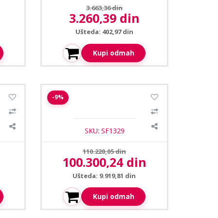
Prethodna cena:
3.663,36 din
3.260,39 din
Aktuelna cena:
Ušteda: 402,97 din
Kupi odmah
1
/4
ac za
Safire SF-EASGATE101-AM EAS
-9%
antena za zaštitu od krade (AM 58
kHz)
SKU: SF1329
Prethodna cena:
110.220,05 din
100.300,24 din
Aktuelna cena:
Ušteda: 9.919,81 din
Kupi odmah