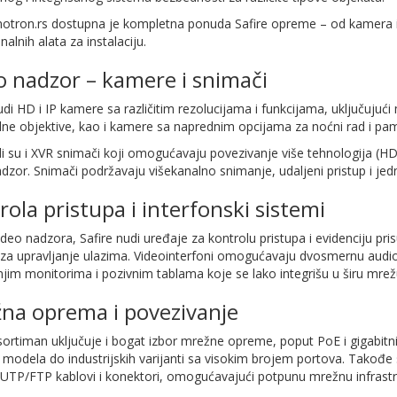
otron.rs dostupna je kompletna ponuda Safire opreme – od kamera i
nalnih alata za instalaciju.
o nadzor – kamere i snimači
udi HD i IP kamere sa različitim rezolucijama i funkcijama, uključujući
lne objektive, kao i kamere sa naprednim opcijama za noćni rad i pam
 su i XVR snimači koji omogućavaju povezivanje više tehnologija (HD,
dzor. Snimači podržavaju višekanalno snimanje, udaljeni pristup i jed
rola pristupa i interfonski sistemi
deo nadzora, Safire nudi uređaje za kontrolu pristupa i evidenciju pris
e za upravljanje ulazima. Videointerfoni omogućavaju dvosmernu audi
jim monitorima i pozivnim tablama koje se lako integrišu u širu mre
na oprema i povezivanje
sortiman uključuje i bogat izbor mrežne opreme, poput PoE i gigabitnih
modela do industrijskih varijanti sa visokim brojem portova. Takođe
 UTP/FTP kablovi i konektori, omogućavajući potpunu mrežnu infrastru