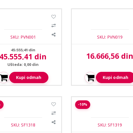
1
/4
et video nadzora HD SET 01
Paket video nadzora HD SE
SKU: PVN001
SKU: PVN019
Prethodna cena:
45.555,41 din
16.666,56 di
45.555,41 din
Aktuelna cena:
Aktuelna cena:
Ušteda: 0,00 din
Kupi odmah
Kupi odmah
1
/2
fire SF-CABINETLOCK-FK-
Safire SF-CABINETLOCK-F
%
-10%
UBLIC pametna brava za
pametna brava za ormari
ormarice
SKU: SF1318
SKU: SF1319