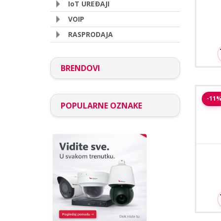
IoT UREÐAJI
VOIP
RASPRODAJA
BRENDOVI
Elek
-11
POPULARNE OZNAKE