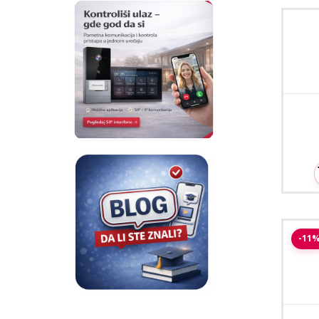
M5
Sa
-11