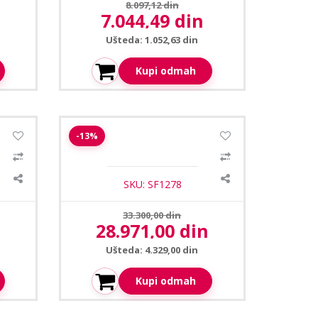
Prethodna cena:
8.097,12 din
n
7.044,49 din
Aktuelna cena:
Ušteda: 1.052,63 din
Kupi odmah
1
/4
1
/3
er sa
Safire SF-AC1102EMD-R
-13%
biometrijska kontrola pristupa
SKU: SF1278
Prethodna cena:
33.300,00 din
28.971,00 din
Aktuelna cena:
Ušteda: 4.329,00 din
Kupi odmah
1
/2