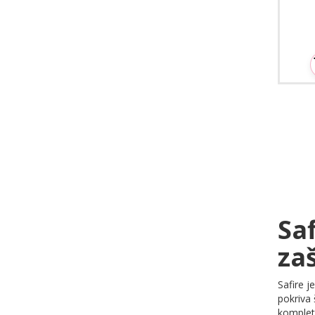
Sa
za
Safire 
pokriva 
kompletn