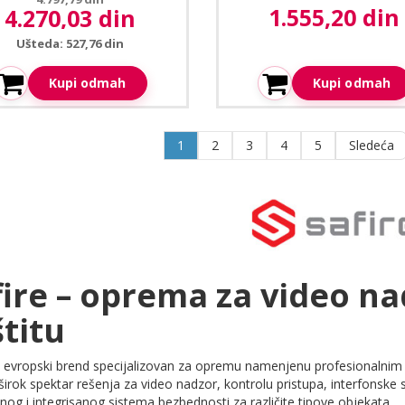
1.555,20 din
4.270,03 din
Aktuelna cena:
Aktuelna cena:
Ušteda: 527,76 din
Kupi odmah
Kupi odmah
1
2
3
4
5
Sledeća
fire – oprema za video na
štitu
je evropski brend specijalizovan za opremu namenjenu profesionalnim
širok spektar rešenja za video nadzor, kontrolu pristupa, interfons
og i integrisanog sistema bezbednosti za različite tipove objekata.