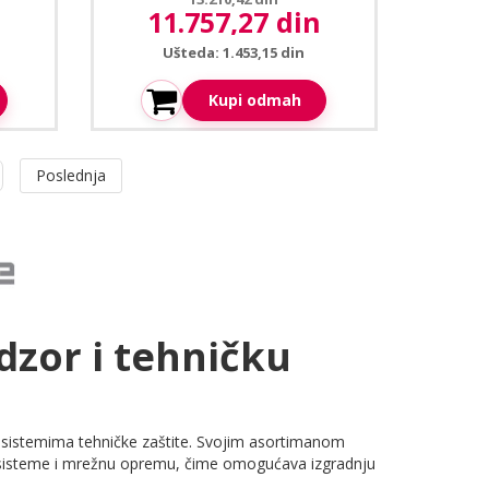
11.757,27 din
Aktuelna cena:
Ušteda: 1.453,15 din
Kupi odmah
Poslednja
dzor i tehničku
 sistemima tehničke zaštite. Svojim asortimanom
ke sisteme i mrežnu opremu, čime omogućava izgradnju