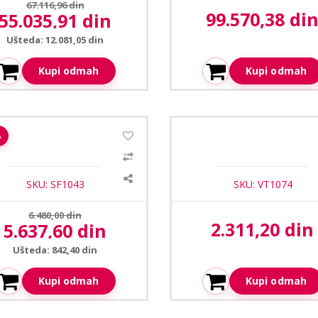
Prethodna cena:
67.116,96 din
99.570,38 di
55.035,91 din
Aktuelna cena:
Aktuelna cena:
Ušteda: 12.081,05 din
Kupi odmah
Kupi odmah
1
/2
ire SF-AC1003KEM-WR citac
DMT-D9000-MCP-G exit tast
%
kartica+sifrator
reset opcijom
SKU: SF1043
SKU: VT1074
Prethodna cena:
6.480,00 din
2.311,20 din
5.637,60 din
Aktuelna cena:
Aktuelna cena:
Ušteda: 842,40 din
Kupi odmah
Kupi odmah
1
/3