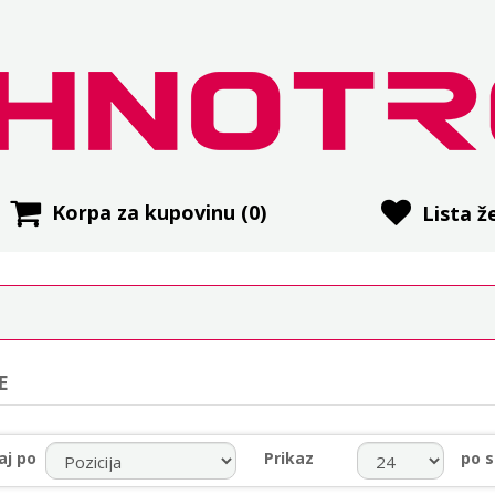
Korpa za kupovinu
(0)
Lista že
E
aj po
Prikaz
po s