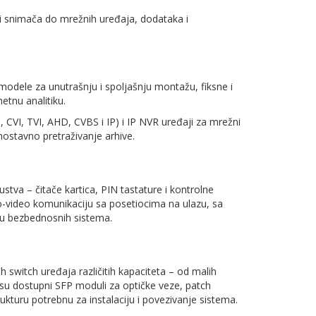
 snimača do mrežnih uređaja, dodataka i
 modele za unutrašnju i spoljašnju montažu, fiksne i
etnu analitiku.
 CVI, TVI, AHD, CVBS i IP) i IP NVR uređaji za mrežni
nostavno pretraživanje arhive.
ustva – čitače kartica, PIN tastature i kontrolne
o-video komunikaciju sa posetiocima na ulazu, sa
žu bezbednosnih sistema.
 switch uređaja različitih kapaciteta – od malih
 su dostupni SFP moduli za optičke veze, patch
kturu potrebnu za instalaciju i povezivanje sistema.