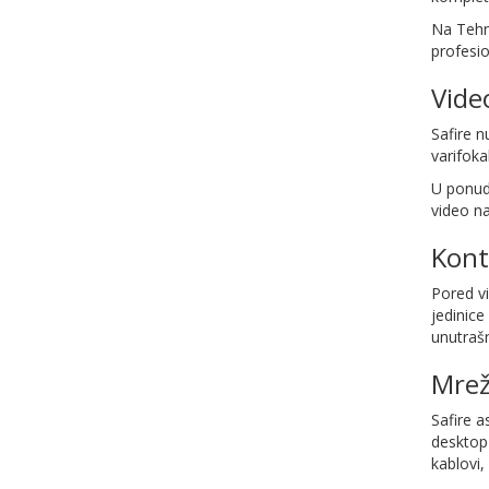
Na Tehn
profesio
Vide
Safire n
varifoka
U ponudi
video na
Kont
Pored vi
jedinic
unutrašn
Mrež
Safire a
desktop 
kablovi,