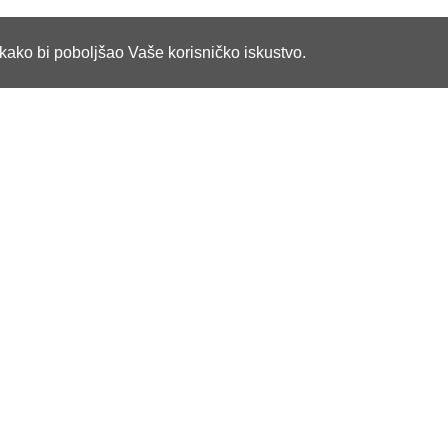
e kako bi poboljšao Vaše korisničko iskustvo.
ički servis
Moj nalog
a
Moj nalog
e listu proizvoda
Istorija kupovina
izvodi
Nedavno pregledani proizvodi