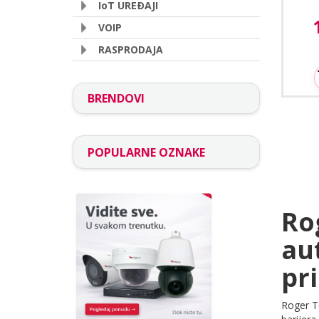
IoT UREÐAJI
A
VOIP
RASPRODAJA
BRENDOVI
POPULARNE OZNAKE
Ro
au
pr
Roger Te