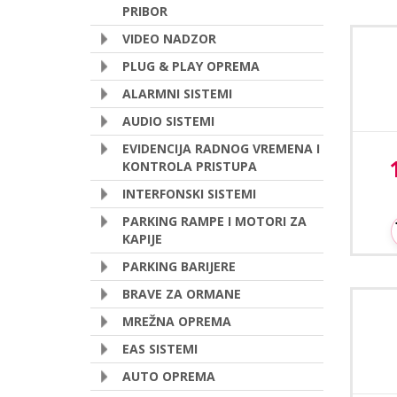
PRIBOR
VIDEO NADZOR
Kom
PLUG & PLAY OPREMA
ALARMNI SISTEMI
AUDIO SISTEMI
EVIDENCIJA RADNOG VREMENA I
KONTROLA PRISTUPA
A
INTERFONSKI SISTEMI
PARKING RAMPE I MOTORI ZA
KAPIJE
PARKING BARIJERE
BRAVE ZA ORMANE
Kom
MREŽNA OPREMA
EAS SISTEMI
AUTO OPREMA