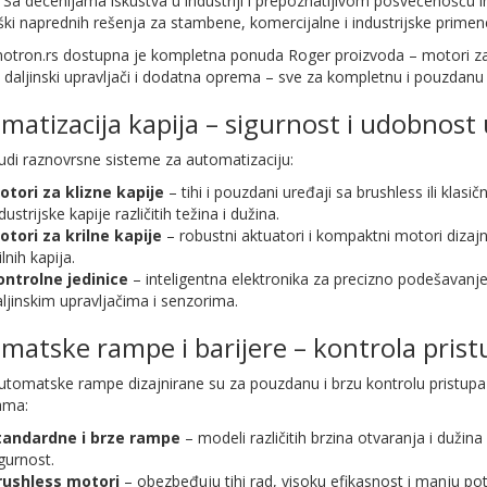
. Sa decenijama iskustva u industriji i prepoznatljivom posvećenošću 
ki naprednih rešenja za stambene, komercijalne i industrijske primen
otron.rs dostupna je kompletna ponuda Roger proizvoda – motori za 
, daljinski upravljači i dodatna oprema – sve za kompletnu i pouzdanu 
matizacija kapija – sigurnost i udobnost
udi raznovrsne sisteme za automatizaciju:
otori za klizne kapije
– tihi i pouzdani uređaji sa brushless ili kla
dustrijske kapije različitih težina i dužina.
otori za krilne kapije
– robustni aktuatori i kompaktni motori dizajn
ilnih kapija.
ontrolne jedinice
– inteligentna elektronika za precizno podešavanje 
ljinskim upravljačima i senzorima.
matske rampe i barijere – kontrola pristu
tomatske rampe dizajnirane su za pouzdanu i brzu kontrolu pristupa n
ama:
tandardne i brze rampe
– modeli različitih brzina otvaranja i dužina 
gurnost.
rushless motori
– obezbeđuju tihi rad, visoku efikasnost i manju pot