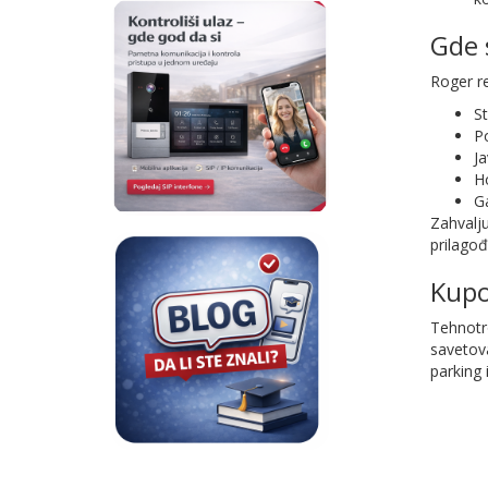
Gde 
Roger r
S
Po
Ja
Ho
Ga
Zahvalj
prilago
Kupo
Tehnotro
savetov
parking i