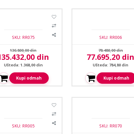
1
/2
plet motora za krilne kapije
Komplet motora za krilne ka
AY/255
BE20/210
SKU: RR075
SKU: RR006
Prethodna cena:
Prethodna cena:
136.800,00 din
78.480,00 din
135.432,00 din
77.695,20 di
ktuelna cena:
Aktuelna cena:
Ušteda: 1.368,00 din
Ušteda: 784,80 din
Kupi odmah
Kupi odmah
1
/2
plet motora za krilne kapije
Roger Brushless motor za k
R20/510
kapije BM30/310HS set
SKU: RR005
SKU: RR070