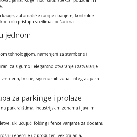
inovacijama, Roger nudi širok spektar pouzdanih i
e.
kapije, automatske rampe i barijere, kontrolne
kontrolu pristupa vozilima i pešacima.
 u jednom
sičnom tehnologijom, namenjeni za stambene i
irani za sigurno i elegantno otvaranje i zatvaranje
vremena, brzine, sigurnosnih zona i integraciju sa
pa za parkinge i prolaze
a parkiralištima, industrijskim zonama i javnim
letve, uključujući folding i fence varijante za dodatnu
rošnju energije uz produženi vek trajanja.