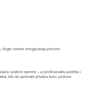
e, Roger sistemi omogućavaju precizno
vljača i prateće opreme – uz profesionalnu podršku i
kat, bilo da opremate privatnu kuću, poslovni