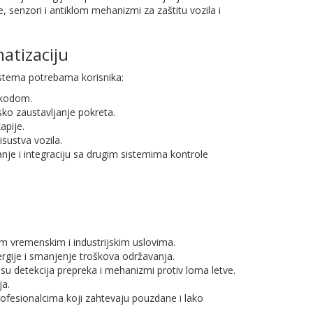
, senzori i antiklom mehanizmi za zaštitu vozila i
tizaciju
stema potrebama korisnika:
m kodom.
sko zaustavljanje pokreta.
apije.
sustva vozila.
nje i integraciju sa drugim sistemima kontrole
kim vremenskim i industrijskim uslovima.
gije i smanjenje troškova održavanja.
su detekcija prepreka i mehanizmi protiv loma letve.
ja.
rofesionalcima koji zahtevaju pouzdane i lako