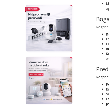
L
o
Boga
Roger n
Da
Fo
L
I
K
pr
Pred
Roger pr
P
E
S
E
J
ko