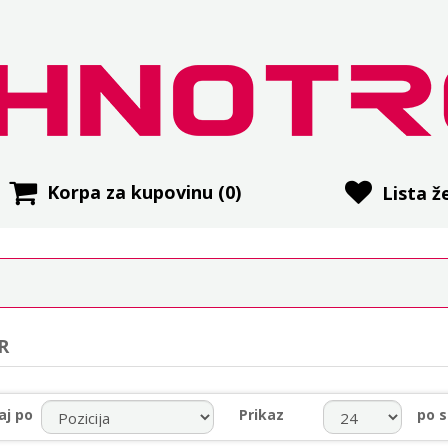
Korpa za kupovinu
(0)
Lista že
R
aj po
Prikaz
po s