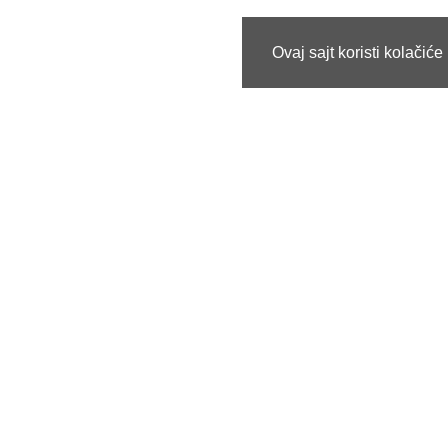
Ovaj sajt koristi kolačić
Informacije
Korisn
ZAKON o privatnom obezbeđenju
Pretrag
Naši projekti i brendovi
Uporedit
Garancija | Reklamacija
Novi pro