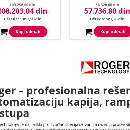
Prethodna cena:
Prethodna cena:
109.296,00 din
58.320,00 din
108.203,04 din
57.736,80 di
ktuelna cena:
Aktuelna cena:
Ušteda: 1.092,96 din
Ušteda: 583,20 din
Kupi odmah
Kupi odmah
ger – profesionalna rešen
tomatizaciju kapija, ramp
istupa
chnology je italijanski proizvođač specijalizovan za razvoj i proizvod