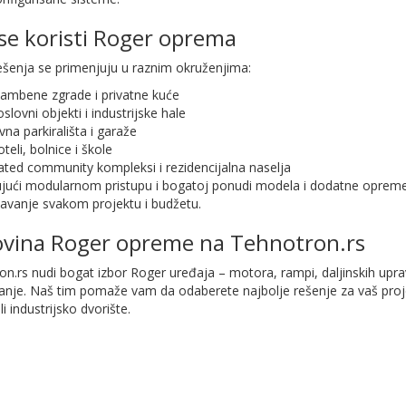
se koristi Roger oprema
ešenja se primenjuju u raznim okruženjima:
tambene zgrade i privatne kuće
slovni objekti i industrijske hale
vna parkirališta i garaže
teli, bolnice i škole
ted community kompleksi i rezidencijalna naselja
ujući modularnom pristupu i bogatoj ponudi modela i dodatne oprem
đavanje svakom projektu i budžetu.
vina Roger opreme na Tehnotron.rs
n.rs nudi bogat izbor Roger uređaja – motora, rampi, daljinskih upra
anje. Naš tim pomaže vam da odaberete najbolje rešenje za vaš proje
li industrijsko dvorište.