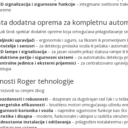
ED signalizacija i sigurnosne funkcije
– integrisane svetlosne trake
preme.
ta dodatna oprema za kompletnu automa
udi širok spektar dodatne opreme koja omogućava prilagođavanje si
ljinski upravljači
– ergonomski i sigurni, sa fiksnim ili promenljivi
toćelije i senzori
– za detekciju prolaska vozila ili pešaka i automat
ED lampe i signalizacija
– za jasan vizuelni prikaz statusa rampe ili k
nduktivne petlje i sigurnosni sistemi
– za automatsku detekciju pri
ontrolne jedinice i eksterni prijemnici
– za centralizovano upravlja
istupa.
nosti Roger tehnologije
oizvodi su cenjeni zbog:
ouzdanosti i robusnosti
– dizajnirani za dugotrajan rad čak i u teš
nergetske efikasnosti
– brushless motori omogućavaju uštedu ener
igurnosti korisnika i vozila
– napredne sigurnosne funkcije kao što 
stetike i dizajna
– moderni, funkcionalni i uklopivi u različita okružen
ednostavne instalacije i održavanja
– prilagođeni instalaterima i p
nfigurisane sisteme.