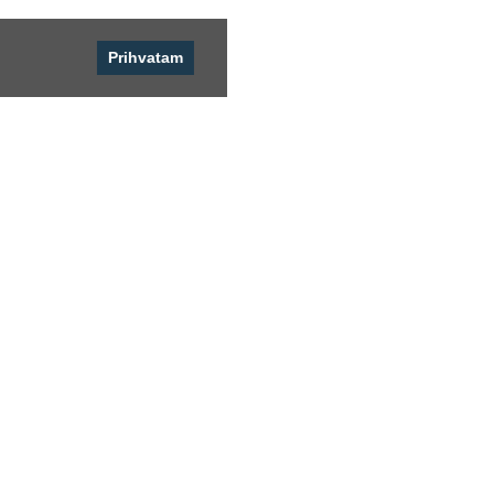
Prihvatam
Pratite nas
ARHIVA NEWSLETTERA