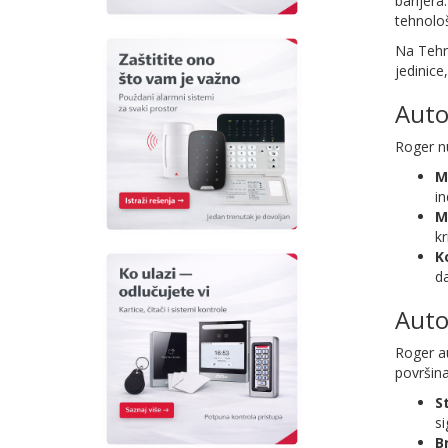
barijera
tehnološ
Na Tehn
jedinice
Auto
Roger n
M
in
M
kr
K
da
Auto
Roger au
površin
S
si
B