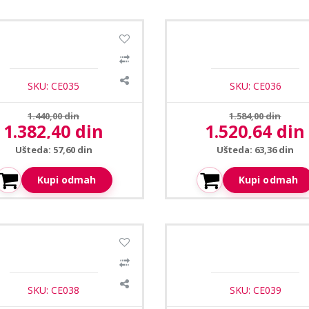
a CEH-304T plafonski zvucnik
Ceopa CEH-305T plafonski zv
3W
3-6W
SKU: CE035
SKU: CE036
Prethodna cena:
Prethodna cena:
1.440,00 din
1.584,00 din
1.382,40 din
1.520,64 din
Aktuelna cena:
Aktuelna cena:
Ušteda: 57,60 din
Ušteda: 63,36 din
Kupi odmah
Kupi odmah
a CEH-306T plafonski zvucnik
Ceopa CEH-21T plafonski zv
3-6W
5-10W
SKU: CE038
SKU: CE039