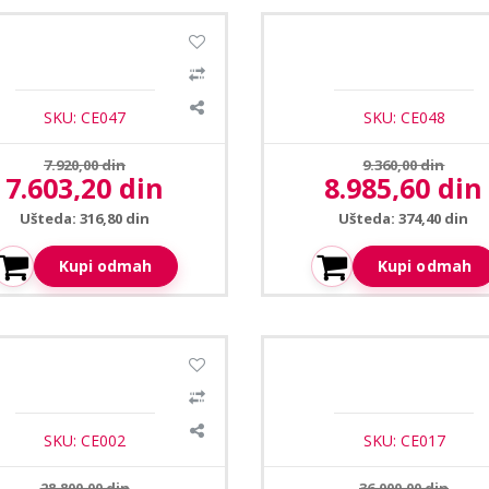
Ceopa CE-503 uspravni
Ceopa CE-504 uspravni
dootporni zvucnik 30-45W
vodootporni zvucnik 40-
SKU: CE047
SKU: CE048
Prethodna cena:
Prethodna cena:
7.920,00 din
9.360,00 din
7.603,20 din
8.985,60 din
Aktuelna cena:
Aktuelna cena:
Ušteda: 316,80 din
Ušteda: 374,40 din
Kupi odmah
Kupi odmah
1
/2
pa CE-1130P audio pojacalo
Ceopa CE-MP130P audio poj
130W
sa FM i USB 130W
SKU: CE002
SKU: CE017
Prethodna cena:
Prethodna cena:
28.800,00 din
36.000,00 din