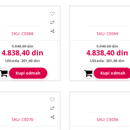
pa CE-105B/4 zidni zvucnik
Ceopa CE-105W/4 zidni zvu
20W
20W
SKU: CE068
SKU: CE069
Prethodna cena:
Prethodna cena:
5.040,00 din
5.040,00 din
4.838,40 din
4.838,40 din
Aktuelna cena:
Aktuelna cena:
Ušteda: 201,60 din
Ušteda: 201,60 din
Kupi odmah
Kupi odmah
pa CE-105W/5 zidni zvucnik
Ceopa CE-710TB viseci zvu
30W
10W
SKU: CE070
SKU: CE056