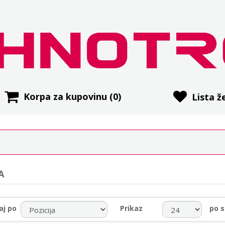
Korpa za kupovinu
(0)
Lista že
A
aj po
Prikaz
po s