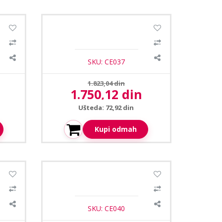
ucnik
CEH-305TH plafonski zvucnik
SKU: CE037
Prethodna cena:
1.823,04 din
1.750,12 din
Aktuelna cena:
Ušteda: 72,92 din
Kupi odmah
ucnik
Ceopa CEH-22T plafonski zvucnik
10-15-20W
SKU: CE040