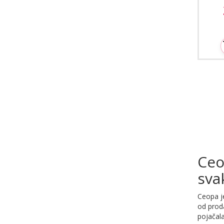
Ceo
sva
Ceopa je
od proda
pojačala