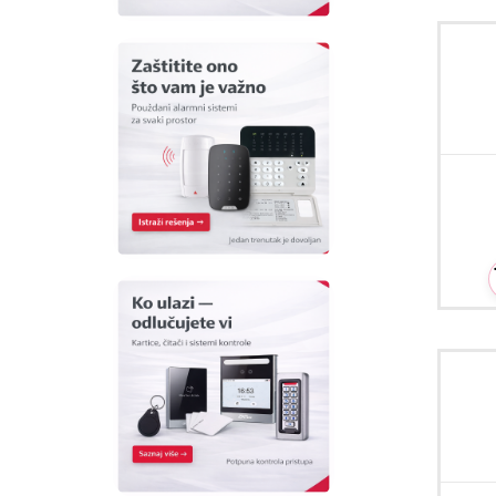
Ceo
Ceo