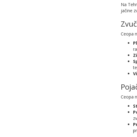
Na Tehno
jačine z
Zvuč
Ceopa nu
P
ra
Z
Sp
te
V
Poja
Ceopa nu
S
P
zv
P
pr