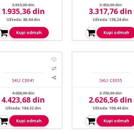
Prethodna cena:
Prethodna cena:
2.016,00 din
3.456,00 din
1.935,36 din
3.317,76 din
Aktuelna cena:
Aktuelna cena:
Ušteda: 80,64 din
Ušteda: 138,24 din
Kupi odmah
Kupi odmah
a CEH-23T plafonski zvucnik
Ceopa CE-18 zidni zvucnik 
10-20-30W
SKU: CE041
SKU: CE055
Prethodna cena:
Prethodna cena:
4.608,00 din
2.736,00 din
4.423,68 din
2.626,56 din
Aktuelna cena:
Aktuelna cena:
Ušteda: 184,32 din
Ušteda: 109,44 din
Kupi odmah
Kupi odmah