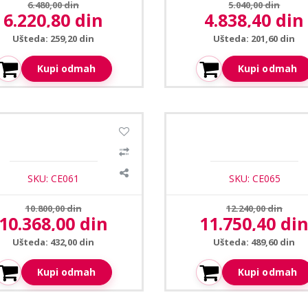
Prethodna cena:
Prethodna cena:
6.480,00 din
5.040,00 din
6.220,80 din
4.838,40 din
Aktuelna cena:
Aktuelna cena:
Ušteda: 259,20 din
Ušteda: 201,60 din
Kupi odmah
Kupi odmah
a CE-S61 spoljašnji zvucnik u
Ceopa CE-2011SP22 spolja
obliku kamena 5-10-20W
zvucnik u obliku stuba 1
SKU: CE061
SKU: CE065
Prethodna cena:
Prethodna cena:
10.800,00 din
12.240,00 din
10.368,00 din
11.750,40 di
Aktuelna cena:
Aktuelna cena:
Ušteda: 432,00 din
Ušteda: 489,60 din
Kupi odmah
Kupi odmah