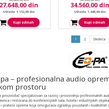
27.648,00 din
34.560,00 di
Aktuelna cena:
Aktuelna cena:
Ušteda: 1.152,00 din
Ušteda: 1.440,00 din
Kupi odmah
Kupi odmah
1
2
Sledeća
pa – profesionalna audio oprem
kom prostoru
 proizvođač specijalizovan za razvoj i proizvodnju profesionalnih aud
vnica i restorana do konferencijskih sala, hotela i industrijskih obje
 i prateće opreme koja omogućava izgradnju pouzdanih i kvalitetnih s