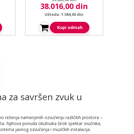
n
38.016,00 din
Aktuelna cena:
Ušteda: 1.584,00 din
Kupi odmah
a za savršen zvuk u
io rešenja namenjenih ozvučenju različitih prostora –
kata. Njihova ponuda obuhvata širok spektar zvučnika,
istema javnog ozvučenja i muzičkih instalacija.