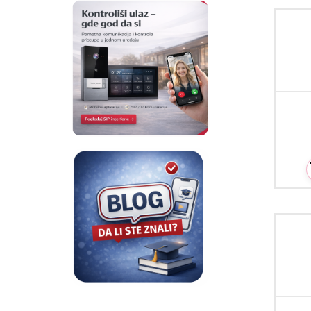
vo
Ceo