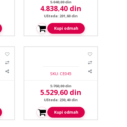
Prethodna cena:
5.040,00 din
4.838,40 din
Aktuelna cena:
Ušteda: 201,60 din
Kupi odmah
šnji
Ceopa CE-501 uspravni
0W
vodootporni zvucnik 10-15W
SKU: CE045
Prethodna cena:
5.760,00 din
n
5.529,60 din
Aktuelna cena:
Ušteda: 230,40 din
Kupi odmah