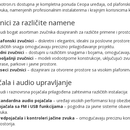
tron.rs dostupna je kompletna ponuda Ceopa uređaja, od plafonskih i
vuka, namenjenih profesionalnim instalaterima i krajnjim korisnicima k
nici za različite namene
di bogat asortiman zvučnika dizajniranih za različite primene i prosto
lafonski zvučnici
– diskretni i elegantni, idealni za poslovne prostor
zličitih snaga omogućavaju precizno prilagođavanje projektu.
idni zvučnici
– dostupni u različitim snagama i bojama, omogućavaju
oljašnji zvučnici
– modeli vodootporne konstrukcije, uključujući zvuč
rase, parkove i javne prostore.
iseci zvučnici
– dizajnirani za otvorene prostore sa visokim plafonima, 
čala i audio upravljanje
di i raznovrsna pojačala prilagođena zahtevima različitih instalacija:
tandardna audio pojačala
– uređaji visokih performansi koji obezbe
ojačala sa FM i USB funkcijama
– pogodna za javne sisteme obavešta
uka.
redpojačala i kontroleri jačine zvuka
– omogućavaju preciznu kontro
ostorija.