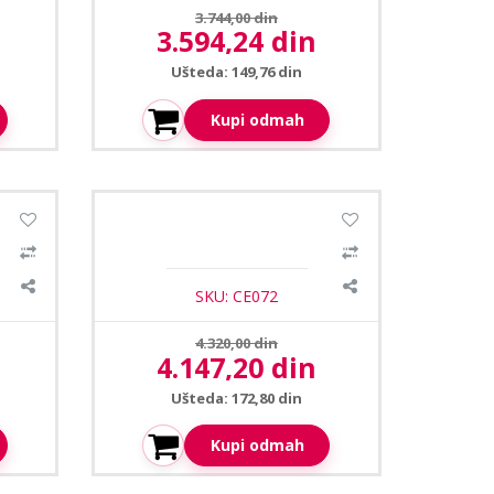
Prethodna cena:
3.744,00 din
3.594,24 din
Aktuelna cena:
Ušteda: 149,76 din
Kupi odmah
5-10W
Ceopa CE-611 zvucnik
SKU: CE072
Prethodna cena:
4.320,00 din
4.147,20 din
Aktuelna cena:
Ušteda: 172,80 din
Kupi odmah