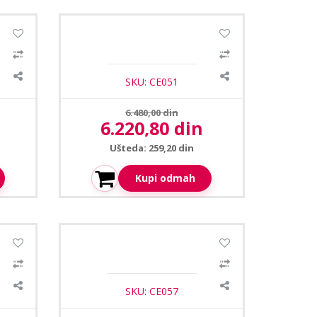
cnik
Ceopa CE-105B/5 zidni zvucnik
30W
SKU: CE051
Prethodna cena:
6.480,00 din
6.220,80 din
Aktuelna cena:
Ušteda: 259,20 din
Kupi odmah
cnik
Ceopa CE-710TW viseci zvucnik
10W
SKU: CE057