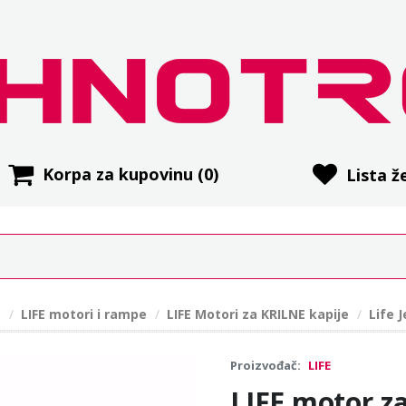
Korpa za kupovinu
(0)
Lista že
E
LIFE motori i rampe
LIFE Motori za KRILNE kapije
Life 
Proizvođač:
LIFE
LIFE motor za