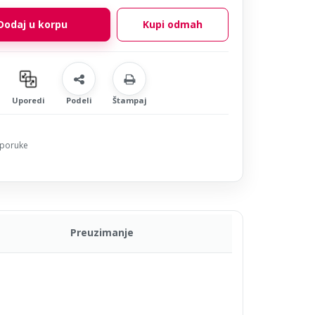
Kupi odmah
Uporedi
Podeli
Štampaj
sporuke
Preuzimanje