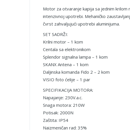
Motor za otvaranje kapija sa jednim krilom n
intenzivnoj upotrebi. Mehaničko zaustavljanje
čvrst zahvaljujući upotrebi aluminijuma.
SET SADRŽI:
Krilni motor – 1 kom
Centala sa elektronikom
Splendor signalna lampa – 1 kom
SKANX Antena – 1 kom
Daljinska komanda Fido 2 – 2 kom
VISIO foto ćelije – 1 par
SPECIFIKACIJA MOTORA:
Napajanje: 230V.a.c.
Snaga motora: 210W
Potisak: 2000N
Zaštita: IP54
Naizmeničan rad: 35%