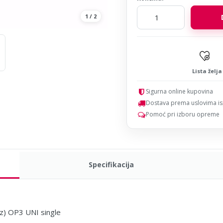
1
/
2
Lista želja
Sigurna online kupovina
Dostava prema uslovima i
Pomoć pri izboru opreme
Specifikacija
) OP3 UNI single