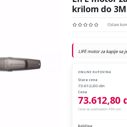
krilom do 3
Ostavi kom
LIFE motor za kapije s
ONLINE KUPOVINA
Stara cena
73.612,80 din
Cena
73.612,80 
Cena sa uračunatim PDV-om
Količina: