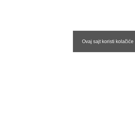
Ovaj sajt koristi kolačić
Informacije
Korisn