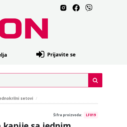
Prijavite se
lja
Jednokrilni setovi
Šifra proizvoda:
LF019
 kapije sa jednim