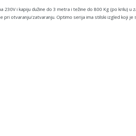
a 230V i kapiju dužine do 3 metra i težine do 800 Kg (po krilu) u 
 pri otvaranju/zatvaranju. Optimo serija ima stilski izgled koji je 