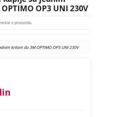
M OPTIMO OP3 UNI 230V
entar o proizvodu.
a jednim krilom do 3M OPTIMO OP3 UNI 230V
din