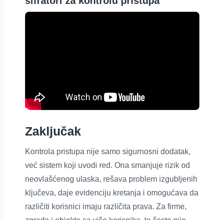
šifratori za kontrolu pristupa
Zaključak
Kontrola pristupa nije samo sigurnosni dodatak,
već sistem koji uvodi red. Ona smanjuje rizik od
neovlašćenog ulaska, rešava problem izgubljenih
ključeva, daje evidenciju kretanja i omogućava da
različiti korisnici imaju različita prava. Za firme,