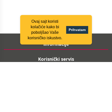
Ovaj sajt koristi
kolačiće kako bi
Prihvatam
poboljšao Vaše
korisničko iskustvo.
Informacije
Korisnički servis
Moj nalog
Pratite nas