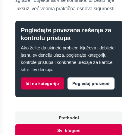
zgrade i objekte sa više korisnika, to često nije
luksuz, već veoma praktična osnova sigurnosti.
Pogledajte povezana rešenja za
kontrolu pristupa
Ako želite da ukinete problem ključeva i dobijete
jasnu evidenciju ulaza, pogledajte kategoriju
kontrole pristupa i konkretne uređaje za kartice,
šifre i evidenciju.
Idi na kategoriju
Pogledaj proizvod
Prethodni
Svi blogovi