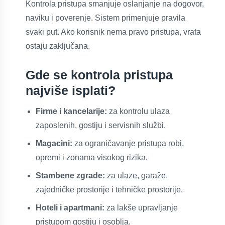
Kontrola pristupa smanjuje oslanjanje na dogovor,
naviku i poverenje. Sistem primenjuje pravila
svaki put. Ako korisnik nema pravo pristupa, vrata
ostaju zaključana.
Gde se kontrola pristupa
najviše isplati?
Firme i kancelarije:
za kontrolu ulaza
zaposlenih, gostiju i servisnih službi.
Magacini:
za ograničavanje pristupa robi,
opremi i zonama visokog rizika.
Stambene zgrade:
za ulaze, garaže,
zajedničke prostorije i tehničke prostorije.
Hoteli i apartmani:
za lakše upravljanje
pristupom gostiju i osoblja.