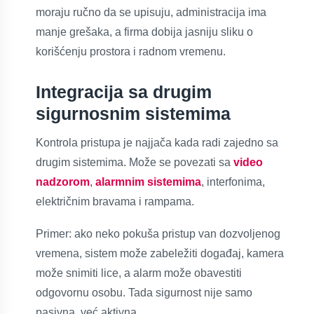
moraju ručno da se upisuju, administracija ima
manje grešaka, a firma dobija jasniju sliku o
korišćenju prostora i radnom vremenu.
Integracija sa drugim
sigurnosnim sistemima
Kontrola pristupa je najjača kada radi zajedno sa
drugim sistemima. Može se povezati sa
video
nadzorom
,
alarmnim sistemima
, interfonima,
električnim bravama i rampama.
Primer: ako neko pokuša pristup van dozvoljenog
vremena, sistem može zabeležiti događaj, kamera
može snimiti lice, a alarm može obavestiti
odgovornu osobu. Tada sigurnost nije samo
pasivna, već aktivna.