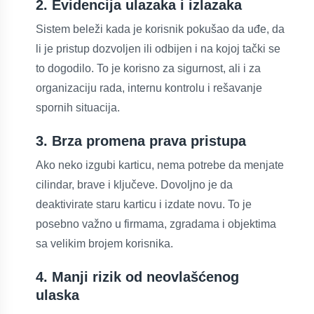
2. Evidencija ulazaka i izlazaka
Sistem beleži kada je korisnik pokušao da uđe, da
li je pristup dozvoljen ili odbijen i na kojoj tački se
to dogodilo. To je korisno za sigurnost, ali i za
organizaciju rada, internu kontrolu i rešavanje
spornih situacija.
3. Brza promena prava pristupa
Ako neko izgubi karticu, nema potrebe da menjate
cilindar, brave i ključeve. Dovoljno je da
deaktivirate staru karticu i izdate novu. To je
posebno važno u firmama, zgradama i objektima
sa velikim brojem korisnika.
4. Manji rizik od neovlašćenog
ulaska