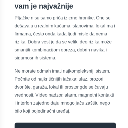
vam je najvažnije
Pljačke nisu samo priča iz crne hronike. One se
dešavaju u realnim kućama, stanovima, lokalima i
firmama, često onda kada ljudi misle da nema
rizika. Dobra vest je da se veliki deo rizika može
smanjiti kombinacijom opreza, dobrih navika i
sigurnosnih sistema.
Ne morate odmah imati najkompleksniji sistem.
Počnite od najkritičnijih tačaka: ulaz, prozori,
dvorište, garaža, lokal ili prostor gde se čuvaju
vrednosti. Video nadzor, alarm, magnetni kontakti
i interfon zajedno daju mnogo jaču zaštitu nego
bilo koji pojedinačni uređaj.