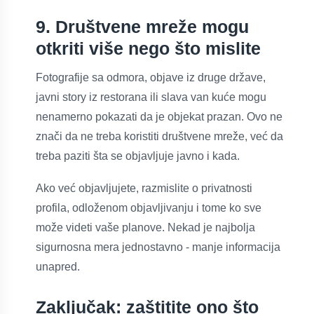
9. Društvene mreže mogu
otkriti više nego što mislite
Fotografije sa odmora, objave iz druge države,
javni story iz restorana ili slava van kuće mogu
nenamerno pokazati da je objekat prazan. Ovo ne
znači da ne treba koristiti društvene mreže, već da
treba paziti šta se objavljuje javno i kada.
Ako već objavljujete, razmislite o privatnosti
profila, odloženom objavljivanju i tome ko sve
može videti vaše planove. Nekad je najbolja
sigurnosna mera jednostavno - manje informacija
unapred.
Zaključak: zaštitite ono što