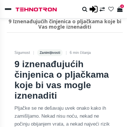
0
9 Iznenađujućih činjenica o pljačkama koje bi
Vas mogle iznenaditi
Sigurnost
|
|
6 min čitanja
Zanimljivosti
9 iznenađujućih
činjenica o pljačkama
koje bi vas mogle
iznenaditi
Pljačke se ne dešavaju uvek onako kako ih
zamišljamo. Nekad nisu noću, nekad ne
počinju obijanjem vrata, a nekad najveći rizik