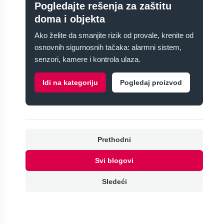
Pogledajte rešenja za zaštitu
doma i objekta
Ako želite da smanjite rizik od provale, krenite od
osnovnih sigurnosnih tačaka: alarmni sistem,
senzori, kamere i kontrola ulaza.
Idi na kategoriju
Pogledaj proizvod
Prethodni
Svi blogovi
Sledeći