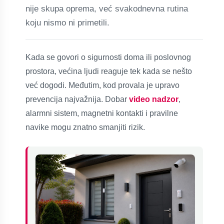
nije skupa oprema, već svakodnevna rutina
koju nismo ni primetili.
Kada se govori o sigurnosti doma ili poslovnog
prostora, većina ljudi reaguje tek kada se nešto
već dogodi. Međutim, kod provala je upravo
prevencija najvažnija. Dobar
video nadzor
,
alarmni sistem, magnetni kontakti i pravilne
navike mogu znatno smanjiti rizik.