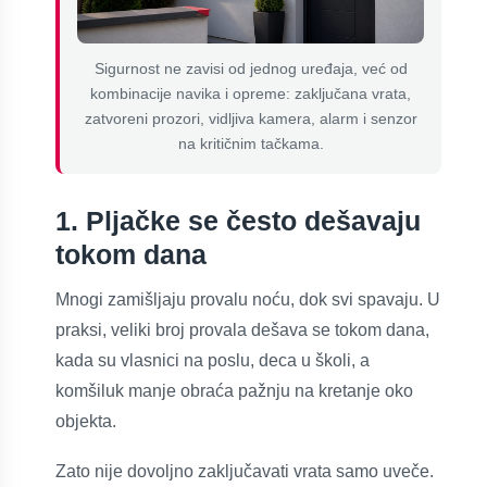
Sigurnost ne zavisi od jednog uređaja, već od
kombinacije navika i opreme: zaključana vrata,
zatvoreni prozori, vidljiva kamera, alarm i senzor
na kritičnim tačkama.
1. Pljačke se često dešavaju
tokom dana
Mnogi zamišljaju provalu noću, dok svi spavaju. U
praksi, veliki broj provala dešava se tokom dana,
kada su vlasnici na poslu, deca u školi, a
komšiluk manje obraća pažnju na kretanje oko
objekta.
Zato nije dovoljno zaključavati vrata samo uveče.