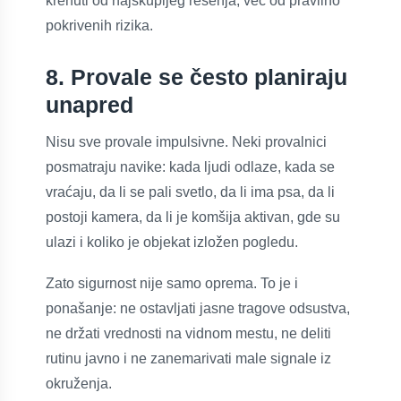
krenuti od najskupljeg rešenja, već od pravilno
pokrivenih rizika.
8. Provale se često planiraju
unapred
Nisu sve provale impulsivne. Neki provalnici
posmatraju navike: kada ljudi odlaze, kada se
vraćaju, da li se pali svetlo, da li ima psa, da li
postoji kamera, da li je komšija aktivan, gde su
ulazi i koliko je objekat izložen pogledu.
Zato sigurnost nije samo oprema. To je i
ponašanje: ne ostavljati jasne tragove odsustva,
ne držati vrednosti na vidnom mestu, ne deliti
rutinu javno i ne zanemarivati male signale iz
okruženja.