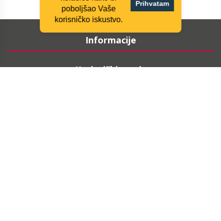
Prihvatam
poboljšao Vaše
korisničko iskustvo.
Informacije
Korisnički servis
Moj nalog
Pratite nas
ARHIVA NEWSLETTERA
PRIJAVITE SE NA NEWSLETTER