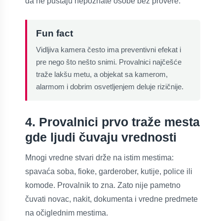
da ne puštaju nepoznate osobe bez provere.
Fun fact
Vidljiva kamera često ima preventivni efekat i
pre nego što nešto snimi. Provalnici najčešće
traže lakšu metu, a objekat sa kamerom,
alarmom i dobrim osvetljenjem deluje rizičnije.
4. Provalnici prvo traže mesta
gde ljudi čuvaju vrednosti
Mnogi vredne stvari drže na istim mestima:
spavaća soba, fioke, garderober, kutije, police ili
komode. Provalnik to zna. Zato nije pametno
čuvati novac, nakit, dokumenta i vredne predmete
na očiglednim mestima.