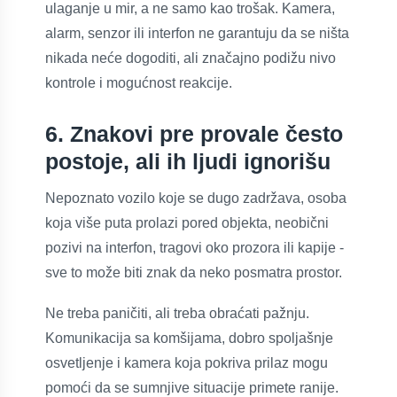
ulaganje u mir, a ne samo kao trošak. Kamera,
alarm, senzor ili interfon ne garantuju da se ništa
nikada neće dogoditi, ali značajno podižu nivo
kontrole i mogućnost reakcije.
6. Znakovi pre provale često
postoje, ali ih ljudi ignorišu
Nepoznato vozilo koje se dugo zadržava, osoba
koja više puta prolazi pored objekta, neobični
pozivi na interfon, tragovi oko prozora ili kapije -
sve to može biti znak da neko posmatra prostor.
Ne treba paničiti, ali treba obraćati pažnju.
Komunikacija sa komšijama, dobro spoljašnje
osvetljenje i kamera koja pokriva prilaz mogu
pomoći da se sumnjive situacije primete ranije.